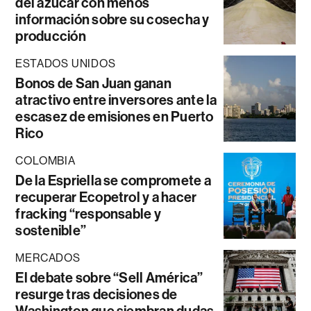
del azúcar con menos
información sobre su cosecha y
producción
ESTADOS UNIDOS
Bonos de San Juan ganan
atractivo entre inversores ante la
escasez de emisiones en Puerto
Rico
COLOMBIA
De la Espriella se compromete a
recuperar Ecopetrol y a hacer
fracking “responsable y
sostenible”
MERCADOS
El debate sobre “Sell América”
resurge tras decisiones de
Washington que siembran dudas