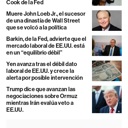
Cook de la Fed
Muere John Loeb Jr., el sucesor
de una dinastía de Wall Street
que se volcó a la política
Barkin, de la Fed, advierte que el
mercado laboral de EE.UU. está
en un “equilibrio débil”
Yen avanza tras el débil dato
laboral de EE.UU. y crece la
alerta por posible intervención
Trump dice que avanzan las
negociaciones sobre Ormuz
mientras Irán evalúa veto a
EE.UU.