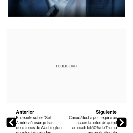
PUBLICIDAD
Anterior
Siguiente
El debate sobre “Sell
Canadá lucha por llegar a un
América” resurge tras
acuerdo antes de que el
decisiones de Washington
arancel del 50% de Trump
que siembran dudas
agrave la disputa