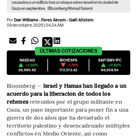
causados a un edificio tras un ataque aéreo israelí en la ciudad de
Gaza en septiembre.
(Bloomberg/Ahmad Salem)
Por
Dan Williams - Fares Akram - Galit Altstein
09 de octubre, 2025 | 04:24 AM
ÚLTIMAS
COTIZACIONES
NASDAQ
IBOVESPA
S&P/BMV IPC
+1.30%
-1.73%
+0.82%
26,690.62
172,513.42
66,938.64
Bloomberg —
Israel y Hamás han llegado a un
acuerdo para la liberación de todos los
rehenes
retenidos por el grupo militante en
Gaza, un paso importante para poner fin a una
guerra de dos años que ha devastado el
territorio palestino y desencadenado múltiples
conflictos en Medio Oriente, así como