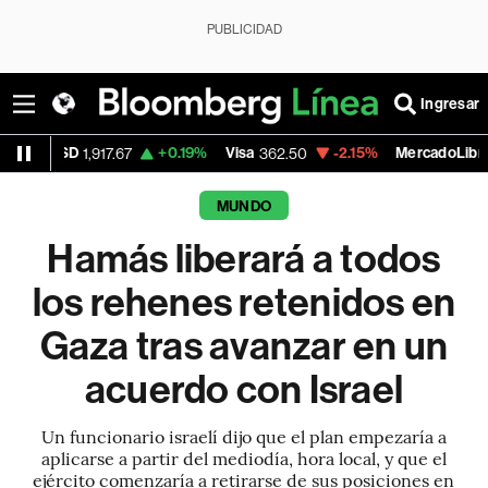
PUBLICIDAD
Ingresar
+0.19%
Visa
-2.15%
MercadoLibre
-
17.67
362.50
1,821.795
MUNDO
Hamás liberará a todos
los rehenes retenidos en
Gaza tras avanzar en un
acuerdo con Israel
Un funcionario israelí dijo que el plan empezaría a
aplicarse a partir del mediodía, hora local, y que el
ejército comenzaría a retirarse de sus posiciones en