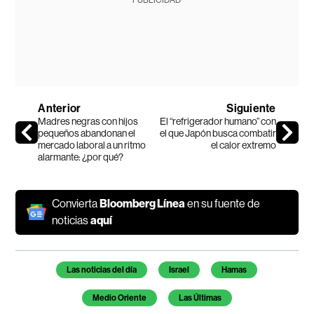
Anterior
Siguiente
Madres negras con hijos
El “refrigerador humano” con
pequeños abandonan el
el que Japón busca combatir
mercado laboral a un ritmo
el calor extremo
alarmante: ¿por qué?
Convierta
Bloomberg Línea
en su fuente de
noticias
aquí
Temas de este artículo
Las noticias del día
Israel
Hamas
Medio Oriente
Las Últimas