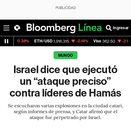
PUBLICIDAD
Ingresar
.38%
ETH/USD
-0.14%
Visa
-2.15%
Merca
1,916.315
362.50
MUNDO
Israel dice que ejecutó
un “ataque preciso”
contra líderes de Hamás
Se escucharon varias explosiones en la ciudad catarí,
según informes de prensa, y Catar afirmó que el
ataque fue perpetrado por Israel.