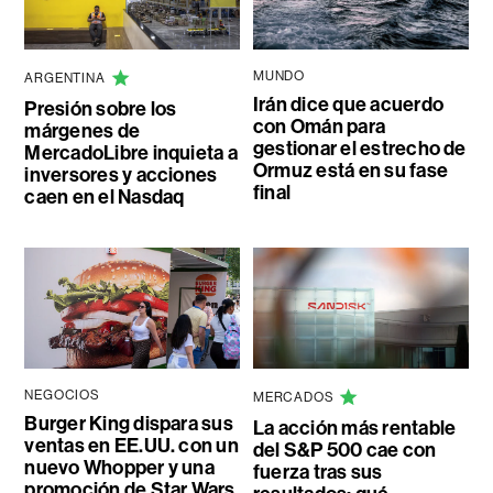
MUNDO
ARGENTINA
Irán dice que acuerdo
Presión sobre los
con Omán para
márgenes de
gestionar el estrecho de
MercadoLibre inquieta a
Ormuz está en su fase
inversores y acciones
final
caen en el Nasdaq
NEGOCIOS
MERCADOS
Burger King dispara sus
La acción más rentable
ventas en EE.UU. con un
del S&P 500 cae con
nuevo Whopper y una
fuerza tras sus
promoción de Star Wars