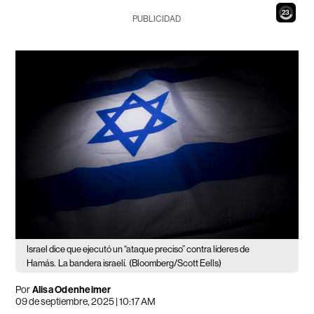
22
PUBLICIDAD
Israel dice que ejecutó un “ataque preciso” contra líderes de
Hamás.
La bandera israelí.
(Bloomberg/Scott Eells)
Por
Alisa Odenheimer
09 de septiembre, 2025 | 10:17 AM