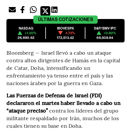
ÚLTIMAS
COTIZACIONES
NASDAQ
IBOVESPA
S&P/BMV IPC
+1.30%
-1.73%
+0.82%
26,690.62
172,513.42
66,938.64
Bloomberg — Israel llevó a cabo un ataque
contra altos dirigentes de Hamás en la capital
de Catar, Doha, intensificando un
enfrentamiento ya tenso entre el país y las
naciones árabes por la guerra en Gaza.
Las Fuerzas de Defensa de Israel (FDI)
declararon el martes haber llevado a cabo un
“ataque preciso”
contra los líderes del grupo
militante respaldado por Irán, muchos de los
cuales tienen su base en Doha.