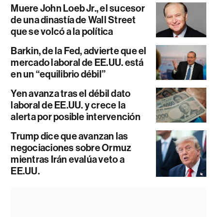
Muere John Loeb Jr., el sucesor
de una dinastía de Wall Street
que se volcó a la política
Barkin, de la Fed, advierte que el
mercado laboral de EE.UU. está
en un “equilibrio débil”
Yen avanza tras el débil dato
laboral de EE.UU. y crece la
alerta por posible intervención
Trump dice que avanzan las
negociaciones sobre Ormuz
mientras Irán evalúa veto a
EE.UU.