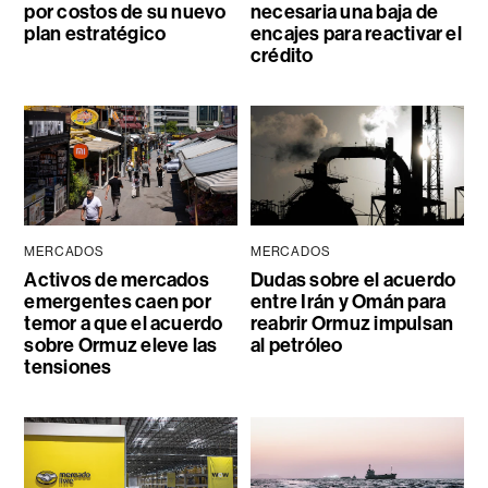
por costos de su nuevo
necesaria una baja de
plan estratégico
encajes para reactivar el
crédito
MERCADOS
MERCADOS
Activos de mercados
Dudas sobre el acuerdo
emergentes caen por
entre Irán y Omán para
temor a que el acuerdo
reabrir Ormuz impulsan
sobre Ormuz eleve las
al petróleo
tensiones