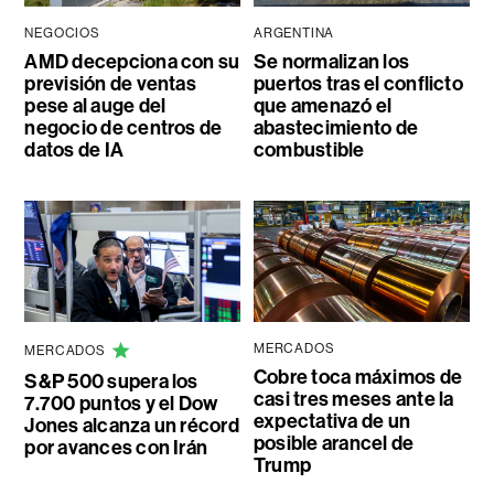
NEGOCIOS
ARGENTINA
AMD decepciona con su
Se normalizan los
previsión de ventas
puertos tras el conflicto
pese al auge del
que amenazó el
negocio de centros de
abastecimiento de
datos de IA
combustible
MERCADOS
MERCADOS
Cobre toca máximos de
S&P 500 supera los
casi tres meses ante la
7.700 puntos y el Dow
expectativa de un
Jones alcanza un récord
posible arancel de
por avances con Irán
Trump