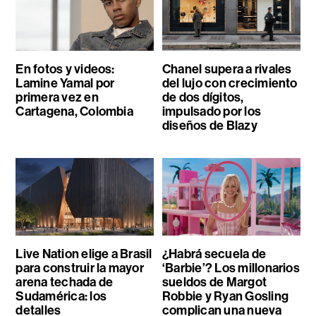
En fotos y videos:
Chanel supera a rivales
Lamine Yamal por
del lujo con crecimiento
primera vez en
de dos dígitos,
Cartagena, Colombia
impulsado por los
diseños de Blazy
Live Nation elige a Brasil
¿Habrá secuela de
para construir la mayor
‘Barbie’? Los millonarios
arena techada de
sueldos de Margot
Sudamérica: los
Robbie y Ryan Gosling
detalles
complican una nueva