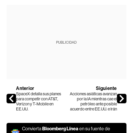
PUBLICIDAD
Anterior
Siguiente
SpaceX detalla sus planes
Acciones asiáticas avanzan
para competir con AT&T,
por la IA mientras cae el
Verizon y T-Mobile en
petróleo ante posible
EE.UU.
acuerdo entre EE.UU. e Irán
Convierta
Bloomberg Línea
en su fuente de