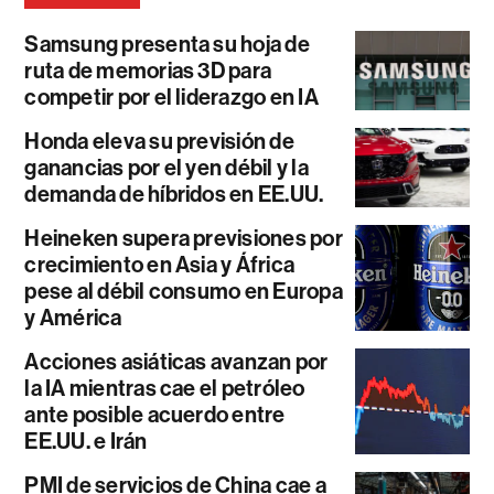
Samsung presenta su hoja de
ruta de memorias 3D para
competir por el liderazgo en IA
Honda eleva su previsión de
ganancias por el yen débil y la
demanda de híbridos en EE.UU.
Heineken supera previsiones por
crecimiento en Asia y África
pese al débil consumo en Europa
y América
Acciones asiáticas avanzan por
la IA mientras cae el petróleo
ante posible acuerdo entre
EE.UU. e Irán
PMI de servicios de China cae a