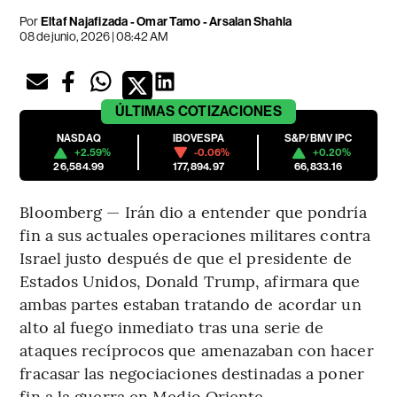
Por
Eltaf Najafizada - Omar Tamo - Arsalan Shahla
08 de junio, 2026 | 08:42 AM
ÚLTIMAS
COTIZACIONES
NASDAQ
IBOVESPA
S&P/BMV IPC
+2.59%
-0.06%
+0.20%
26,584.99
177,894.97
66,833.16
Bloomberg — Irán dio a entender que pondría
fin a sus actuales operaciones militares contra
Israel justo después de que el presidente de
Estados Unidos, Donald Trump, afirmara que
ambas partes estaban tratando de acordar un
alto al fuego inmediato tras una serie de
ataques recíprocos que amenazaban con hacer
fracasar las negociaciones destinadas a poner
fin a la guerra en Medio Oriente.