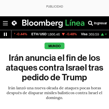
PUBLICIDAD
Ingresar
ETH/USD
-0.48%
Visa
+1.07%
MercadoLi
1,866.46
369.59
MUNDO
Irán anuncia el fin de los
ataques contra Israel tras
pedido de Trump
Irán lanzó una nueva oleada de ataques pocas horas
después de disparar misiles balísticos contra Israel el
domingo.