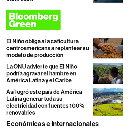
El Niño obliga a la caficultura
centroamericana a replantear su
modelo de producción
La ONU advierte que El Niño
podría agravar el hambre en
América Latina y el Caribe
Así logró este país de América
Latina generar toda su
electricidad con fuentes 100%
renovables
Económicas e internacionales