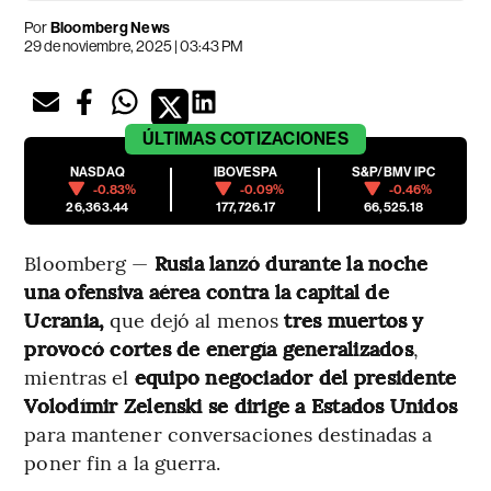
Por
Bloomberg News
29 de noviembre, 2025 | 03:43 PM
ÚLTIMAS
COTIZACIONES
NASDAQ
IBOVESPA
S&P/BMV IPC
-0.83%
-0.09%
-0.46%
26,363.44
177,726.17
66,525.18
Bloomberg —
Rusia lanzó durante la noche
una ofensiva aérea contra la capital de
Ucrania,
que dejó al menos
tres muertos y
provocó cortes de energía generalizados
,
mientras el
equipo negociador del presidente
Volodímir Zelenski se dirige a Estados Unidos
para mantener conversaciones destinadas a
poner fin a la guerra.