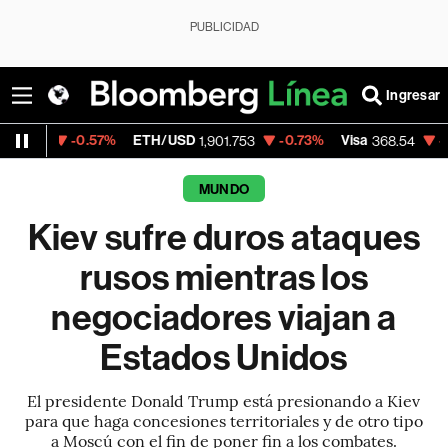
PUBLICIDAD
Ingresar
0.57%
ETH/USD
-0.73%
Visa
-0.28%
Merc
1,901.753
368.54
MUNDO
Kiev sufre duros ataques
rusos mientras los
negociadores viajan a
Estados Unidos
El presidente Donald Trump está presionando a Kiev
para que haga concesiones territoriales y de otro tipo
a Moscú con el fin de poner fin a los combates.