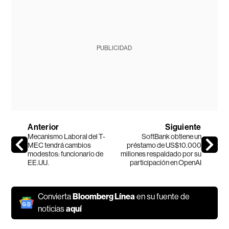
PUBLICIDAD
Anterior
Siguiente
Mecanismo Laboral del T-
SoftBank obtiene un
MEC tendrá cambios
préstamo de US$10.000
modestos: funcionario de
millones respaldado por su
EE.UU.
participación en OpenAI
Convierta
Bloomberg Línea
en su fuente de
noticias
aquí