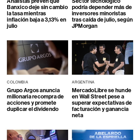
Analistas prevén que
Sector tecnológico
Banxico deje sin cambio
podría depender más de
la tasa mientras
inversores minoristas
inflación baja a 3,13% en
tras caída de julio, según
julio
JPMorgan
COLOMBIA
ARGENTINA
Grupo Argos anuncia
MercadoLibre se hunde
millonaria recompra de
en Wall Street pese a
acciones y promete
superar expectativas de
duplicar el dividendo
facturación y ganancia
neta