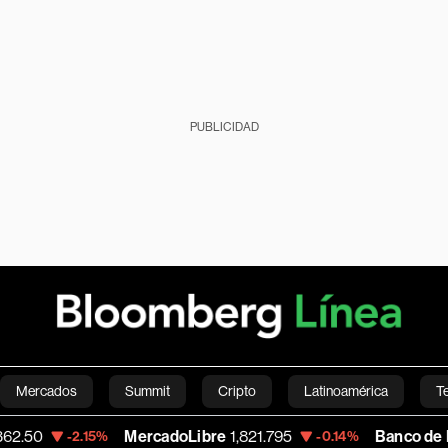
PUBLICIDAD
Mercados
Summit
Cripto
Latinoamérica
T
MercadoLibre
1,821.795
Banco de Bogota
38,
.15%
-0.14%
Green
Economía
Estilo de vida
Mundo
Videos