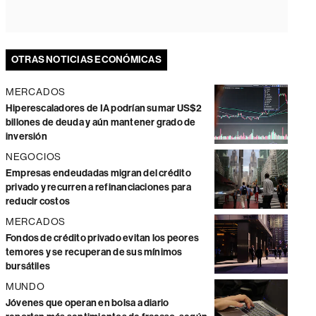
OTRAS NOTICIAS ECONÓMICAS
MERCADOS
Hiperescaladores de IA podrían sumar US$2
billones de deuda y aún mantener grado de
inversión
NEGOCIOS
Empresas endeudadas migran del crédito
privado y recurren a refinanciaciones para
reducir costos
MERCADOS
Fondos de crédito privado evitan los peores
temores y se recuperan de sus mínimos
bursátiles
MUNDO
Jóvenes que operan en bolsa a diario