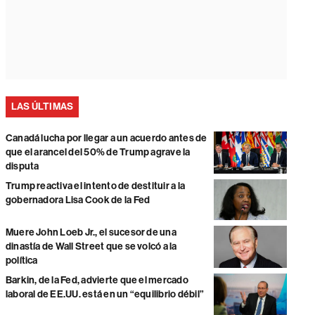
LAS ÚLTIMAS
Canadá lucha por llegar a un acuerdo antes de
que el arancel del 50% de Trump agrave la
disputa
Trump reactiva el intento de destituir a la
gobernadora Lisa Cook de la Fed
Muere John Loeb Jr., el sucesor de una
dinastía de Wall Street que se volcó a la
política
Barkin, de la Fed, advierte que el mercado
laboral de EE.UU. está en un “equilibrio débil”