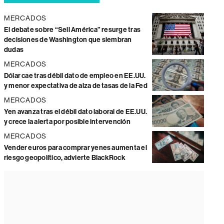
MERCADOS
El debate sobre “Sell América” resurge tras
decisiones de Washington que siembran
dudas
MERCADOS
Dólar cae tras débil dato de empleo en EE.UU.
y menor expectativa de alza de tasas de la Fed
MERCADOS
Yen avanza tras el débil dato laboral de EE.UU.
y crece la alerta por posible intervención
MERCADOS
Vender euros para comprar yenes aumenta el
riesgo geopolítico, advierte BlackRock