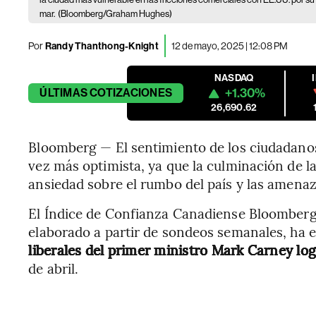
mar.
(Bloomberg/Graham Hughes)
Por
Randy Thanthong-Knight
12 de mayo, 2025 | 12:08 PM
NASDAQ
+1.30%
ÚLTIMAS
COTIZACIONES
26,690.62
Bloomberg — El sentimiento de los ciudadano
vez más optimista, ya que la culminación de l
ansiedad sobre el rumbo del país y las amena
El Índice de Confianza Canadiense Bloomberg
elaborado a partir de sondeos semanales, ha
liberales del primer ministro Mark Carney l
de abril.