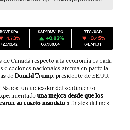
IBOVESPA
S&P/BMV IPC
BTC/USD
-1.73%
+0.82%
-0.45%
172,513.42
66,938.64
64,741.01
s de Canadá respecto a la economía es cada
as elecciones nacionales atenúa en parte la
zas de
Donald Trump
, presidente de EE.UU.
 Nanos, un indicador del sentimiento
 experimentado
una mejora desde que los
ograron su cuarto mandato
a finales del mes