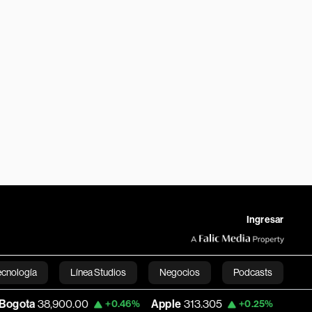
Ingresar
ecnología
Línea Studios
Negocios
Podcasts
900.00
Apple
313.305
USD COP
3,159.
+0.46%
+0.25%
English