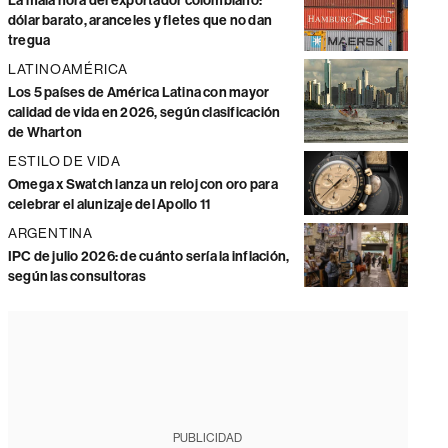
La mala hora del exportador colombiano:
dólar barato, aranceles y fletes que no dan
tregua
LATINOAMÉRICA
Los 5 países de América Latina con mayor
calidad de vida en 2026, según clasificación
de Wharton
ESTILO DE VIDA
Omega x Swatch lanza un reloj con oro para
celebrar el alunizaje del Apollo 11
ARGENTINA
IPC de julio 2026: de cuánto sería la inflación,
según las consultoras
PUBLICIDAD