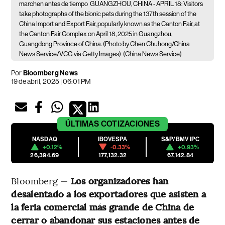
marchen antes de tiempo
GUANGZHOU, CHINA - APRIL 18: Visitors
take photographs of the bionic pets during the 137th session of the
China Import and Export Fair, popularly known as the Canton Fair, at
the Canton Fair Complex on April 18, 2025 in Guangzhou,
Guangdong Province of China. (Photo by Chen Chuhong/China
News Service/VCG via Getty Images)
(China News Service)
Por
Bloomberg News
19 de abril, 2025 | 06:01 PM
ÚLTIMAS
COTIZACIONES
NASDAQ
IBOVESPA
S&P/BMV IPC
+0.12%
-0.33%
+0.93%
26,394.69
177,132.32
67,142.84
Bloomberg —
Los organizadores han
desalentado a los exportadores que asisten a
la feria comercial más grande de China de
cerrar o abandonar sus estaciones antes de