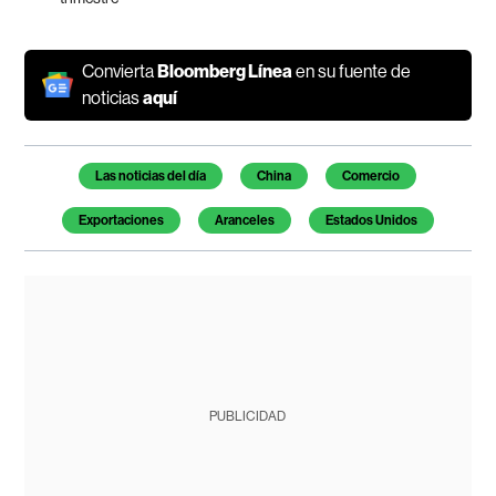
Convierta
Bloomberg Línea
en su fuente de
noticias
aquí
Temas de este artículo
Las noticias del día
China
Comercio
Exportaciones
Aranceles
Estados Unidos
PUBLICIDAD