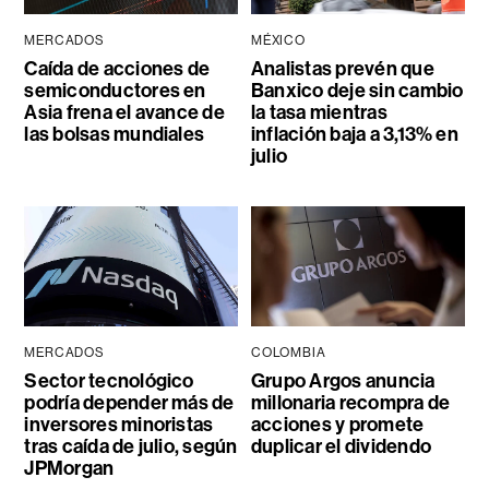
MERCADOS
MÉXICO
Caída de acciones de
Analistas prevén que
semiconductores en
Banxico deje sin cambio
Asia frena el avance de
la tasa mientras
las bolsas mundiales
inflación baja a 3,13% en
julio
MERCADOS
COLOMBIA
Sector tecnológico
Grupo Argos anuncia
podría depender más de
millonaria recompra de
inversores minoristas
acciones y promete
tras caída de julio, según
duplicar el dividendo
JPMorgan