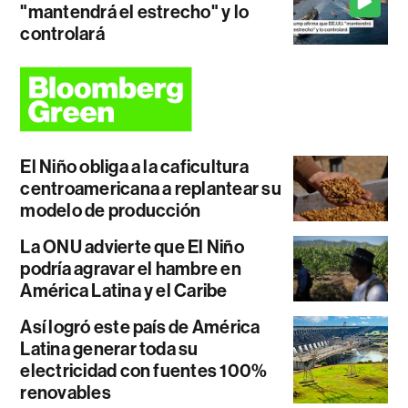
"mantendrá el estrecho" y lo
controlará
El Niño obliga a la caficultura
centroamericana a replantear su
modelo de producción
La ONU advierte que El Niño
podría agravar el hambre en
América Latina y el Caribe
Así logró este país de América
Latina generar toda su
electricidad con fuentes 100%
renovables