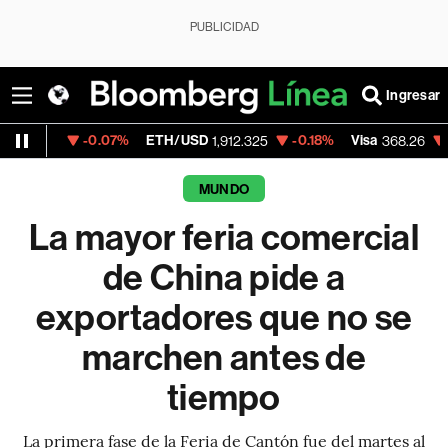
PUBLICIDAD
Ingresar
-0.07%
ETH/USD
-0.18%
Visa
-0.08%
M
1,912.325
368.26
MUNDO
La mayor feria comercial
de China pide a
exportadores que no se
marchen antes de
tiempo
La primera fase de la Feria de Cantón fue del martes al