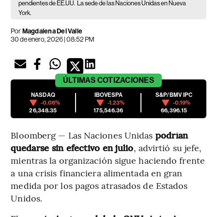
pendientes de EE.UU.
La sede de las Naciones Unidas en Nueva
York.
Por
Magdalena Del Valle
30 de enero, 2026 | 08:52 PM
ÚLTIMAS
COTIZACIONES
NASDAQ
IBOVESPA
S&P/BMV IPC
-0.06%
-1.23%
-0.19%
26,348.35
175,546.36
66,396.15
Bloomberg — Las Naciones Unidas
podrían
quedarse sin efectivo en julio
, advirtió su jefe,
mientras la organización sigue haciendo frente
a una crisis financiera alimentada en gran
medida por los pagos atrasados de Estados
Unidos.