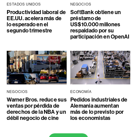
ESTADOS UNIDOS
NEGOCIOS
Productividad laboral de
SoftBank obtiene un
EE.UU. acelera más de
préstamo de
lo esperado en el
US$10.000 millones
segundo trimestre
respaldado por su
participación en OpenAI
NEGOCIOS
ECONOMÍA
Warner Bros. reduce sus
Pedidos industriales de
ventas por pérdida de
Alemania aumentan
derechos de la NBA y un
más de lo previsto por
débil negocio de cine
los economistas