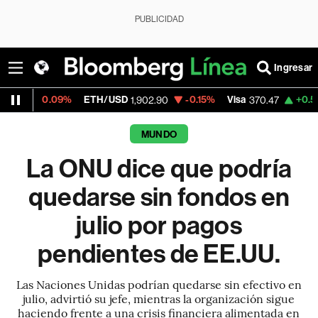
PUBLICIDAD
Ingresar
.09%
ETH/USD
-0.15%
Visa
+0.52%
Merc
1,902.90
370.47
MUNDO
La ONU dice que podría
quedarse sin fondos en
julio por pagos
pendientes de EE.UU.
Las Naciones Unidas podrían quedarse sin efectivo en
julio, advirtió su jefe, mientras la organización sigue
haciendo frente a una crisis financiera alimentada en