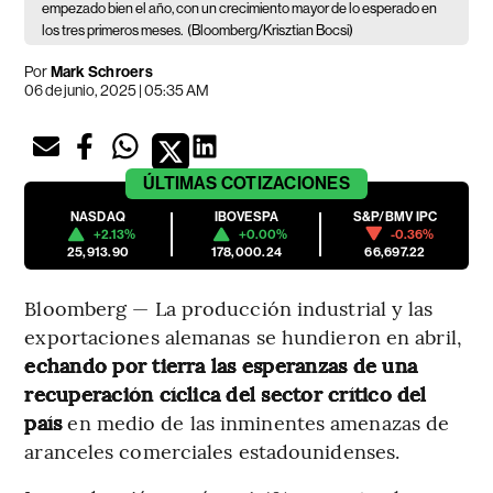
empezado bien el año, con un crecimiento mayor de lo esperado en
los tres primeros meses.
(Bloomberg/Krisztian Bocsi)
Por
Mark Schroers
06 de junio, 2025 | 05:35 AM
ÚLTIMAS
COTIZACIONES
NASDAQ
IBOVESPA
S&P/BMV IPC
+2.13%
+0.00%
-0.36%
25,913.90
178,000.24
66,697.22
Bloomberg — La producción industrial y las
exportaciones alemanas se hundieron en abril,
echando por tierra las esperanzas de una
recuperación cíclica del sector crítico del
país
en medio de las inminentes amenazas de
aranceles comerciales estadounidenses.