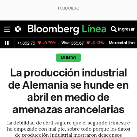
PUBLICIDAD
Ingresar
-0.79%
Visa
-0.13%
MercadoLibre
+1
52.75
365.67
1,900.47
MUNDO
La producción industrial
de Alemania se hunde en
abril en medio de
amenazas arancelarias
La debilidad de abril sugiere que el segundo trimestre
ha empezado con mal pie, sobre todo porque los datos
de producción industrial mostraron descensos