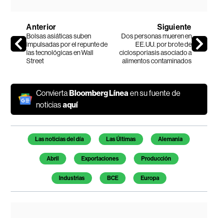
Anterior
Siguiente
Bolsas asiáticas suben
Dos personas mueren en
impulsadas por el repunte de
EE.UU. por brote de
las tecnológicas en Wall
ciclosporiasis asociado a
Street
alimentos contaminados
Convierta
Bloomberg Línea
en su fuente de
noticias
aquí
Temas de este artículo
Las noticias del día
Las Últimas
Alemania
Abril
Exportaciones
Producción
Industrias
BCE
Europa