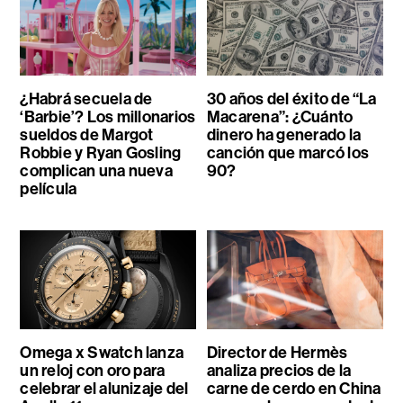
¿Habrá secuela de
30 años del éxito de “La
‘Barbie’? Los millonarios
Macarena”: ¿Cuánto
sueldos de Margot
dinero ha generado la
Robbie y Ryan Gosling
canción que marcó los
complican una nueva
90?
película
Omega x Swatch lanza
Director de Hermès
un reloj con oro para
analiza precios de la
celebrar el alunizaje del
carne de cerdo en China