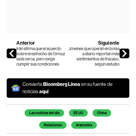
Anterior
Siguiente
Irán afirma que el acuerdo
Jóvenes que operan en bolsa
sobre el estrecho de Ormuz
a diario reportan más
está cerca, pero exige
sentimientos de fracaso,
cumplir sus condiciones
según estudio
Convierta
Bloomberg Línea
en su fuente de
noticias
aquí
Temas de este artículo
Las noticias del día
EE UU
China
Relaciones
Aranceles