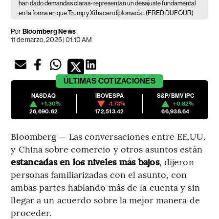
han dado demandas claras- representan un desajuste fundamental
en la forma en que Trump y Xi hacen diplomacia.
(FRED DUFOUR)
Por
Bloomberg News
11 de marzo, 2025 | 01:10 AM
ÚLTIMAS
COTIZACIONES
NASDAQ
IBOVESPA
S&P/BMV IPC
+1.30%
-1.73%
+0.82%
26,690.62
172,513.42
66,938.64
Bloomberg — Las conversaciones entre EE.UU.
y China sobre comercio y otros asuntos están
estancadas en los niveles más bajos
, dijeron
personas familiarizadas con el asunto, con
ambas partes hablando más de la cuenta y sin
llegar a un acuerdo sobre la mejor manera de
proceder.