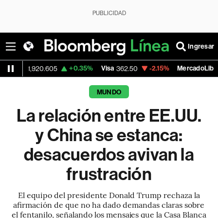
PUBLICIDAD
Ingresar
+0.35%
Visa
-2.15%
MercadoLibre
20.605
362.50
1,821.795
MUNDO
La relación entre EE.UU.
y China se estanca:
desacuerdos avivan la
frustración
El equipo del presidente Donald Trump rechaza la
afirmación de que no ha dado demandas claras sobre
el fentanilo, señalando los mensajes que la Casa Blanca