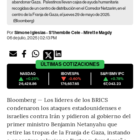
abandonar Gaza.
Palestinos llevan cajas de ayuda humanitaria
recogidas de un centro de distribución en el Corredor Netzarim, en el
centro de la Franja de Gaza, el jueves 29 de mayo de 2025.
(Bloomberg)
Por
Simone Iglesias - S'thembile Cele - Mirette Magdy
06 de julio, 2025 | 02:13 PM
ÚLTIMAS
COTIZACIONES
NASDAQ
IBOVESPA
S&P/BMV IPC
+0.25%
-0.60%
+0.78%
26,428.86
176,657.65
67,043.23
Bloomberg — Los líderes de los BRICS
condenaron los ataques estadounidenses e
israelíes contra Irán y pidieron al gobierno del
primer ministro Benjamin Netanyahu que
retire las tropas de la Franja de Gaza, instando