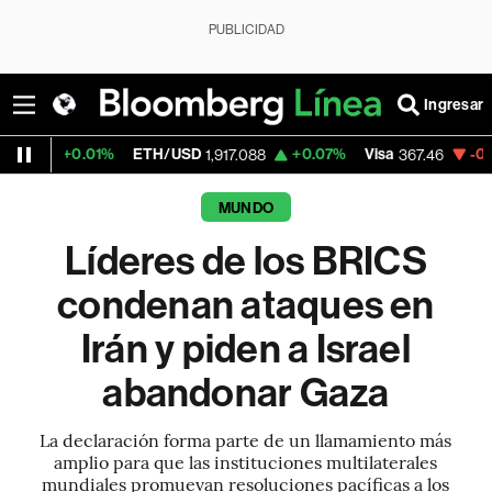
PUBLICIDAD
Ingresar
01%
ETH/USD
+0.07%
Visa
-0.29%
Mercad
1,917.088
367.46
MUNDO
Líderes de los BRICS
condenan ataques en
Irán y piden a Israel
abandonar Gaza
La declaración forma parte de un llamamiento más
amplio para que las instituciones multilaterales
mundiales promuevan resoluciones pacíficas a los