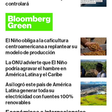
controlará
El Niño obliga a la caficultura
centroamericana a replantear su
modelo de producción
La ONU advierte que El Niño
podría agravar el hambre en
América Latina y el Caribe
Así logró este país de América
Latina generar toda su
electricidad con fuentes 100%
renovables