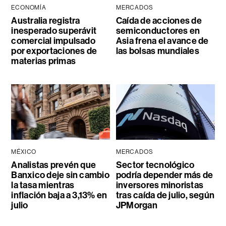
ECONOMÍA
MERCADOS
Australia registra
Caída de acciones de
inesperado superávit
semiconductores en
comercial impulsado
Asia frena el avance de
por exportaciones de
las bolsas mundiales
materias primas
MÉXICO
MERCADOS
Analistas prevén que
Sector tecnológico
Banxico deje sin cambio
podría depender más de
la tasa mientras
inversores minoristas
inflación baja a 3,13% en
tras caída de julio, según
julio
JPMorgan