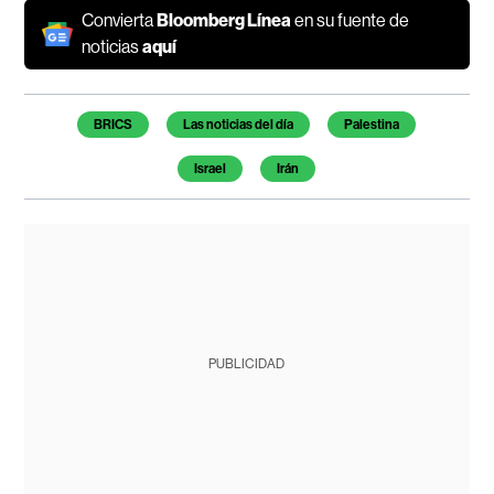
Convierta
Bloomberg Línea
en su fuente de
noticias
aquí
Temas de este artículo
BRICS
Las noticias del día
Palestina
Israel
Irán
PUBLICIDAD