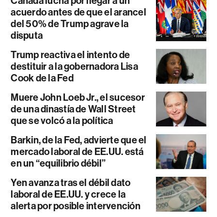
Canadá lucha por llegar a un
acuerdo antes de que el arancel
del 50% de Trump agrave la
disputa
Trump reactiva el intento de
destituir a la gobernadora Lisa
Cook de la Fed
Muere John Loeb Jr., el sucesor
de una dinastía de Wall Street
que se volcó a la política
Barkin, de la Fed, advierte que el
mercado laboral de EE.UU. está
en un “equilibrio débil”
Yen avanza tras el débil dato
laboral de EE.UU. y crece la
alerta por posible intervención