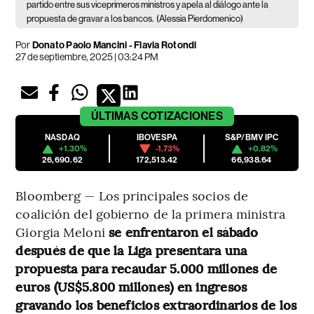
partido entre sus viceprimeros ministros y apela al diálogo ante la
propuesta de gravar a los bancos.
(Alessia Pierdomenico)
Por
Donato Paolo Mancini - Flavia Rotondi
27 de septiembre, 2025 | 03:24 PM
ÚLTIMAS
COTIZACIONES
NASDAQ
IBOVESPA
S&P/BMV IPC
+1.30%
-1.73%
+0.82%
26,690.62
172,513.42
66,938.64
Bloomberg — Los principales socios de
coalición del gobierno de la primera ministra
Giorgia Meloni
se enfrentaron el sábado
después de que la Liga presentara una
propuesta para recaudar 5.000 millones de
euros (US$5.800 millones) en ingresos
gravando los beneficios extraordinarios de los