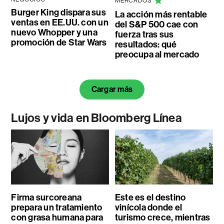
MERCADOS
Burger King dispara sus
La acción más rentable
ventas en EE.UU. con un
del S&P 500 cae con
nuevo Whopper y una
fuerza tras sus
promoción de Star Wars
resultados: qué
preocupa al mercado
Cargar más
Lujos y vida en Bloomberg Línea
Firma surcoreana
Este es el destino
prepara un tratamiento
vinícola donde el
con grasa humana para
turismo crece, mientras