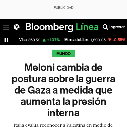
PUBLICIDAD
Ingresar
isa
+1.07%
MercadoLibre
-0.55%
Banco de
369.59
1,890.05
MUNDO
Meloni cambia de
postura sobre la guerra
de Gaza a medida que
aumenta la presión
interna
Italia evalúa reconocer a Palestina en medio de