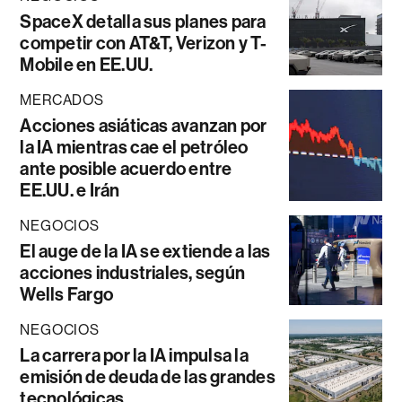
SpaceX detalla sus planes para
competir con AT&T, Verizon y T-
Mobile en EE.UU.
MERCADOS
Acciones asiáticas avanzan por
la IA mientras cae el petróleo
ante posible acuerdo entre
EE.UU. e Irán
NEGOCIOS
El auge de la IA se extiende a las
acciones industriales, según
Wells Fargo
NEGOCIOS
La carrera por la IA impulsa la
emisión de deuda de las grandes
tecnológicas