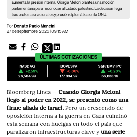
aumenta la presión interna.
Giorgia Meloni plantea una moción
parlamentaria para reconocer al Estado palestino. La decisión llega
tras protestas nacionales y presión diplomática en la ONU.
Por
Donato Paolo Mancini
27 de septiembre, 2025 | 09:15 AM
ÚLTIMAS
COTIZACIONES
NASDAQ
IBOVESPA
S&P/BMV IPC
+2.59%
-0.06%
+0.20%
26,584.99
177,894.97
66,833.16
Bloomberg Línea —
Cuando Giorgia Meloni
llegó al poder en 2022, se presentó como una
firme aliada de Israel.
Pero un crescendo de
oposición interna a la guerra en Gaza culminó
esta semana con huelgas en todo el país que
paralizaron infraestructuras clave y
una serie