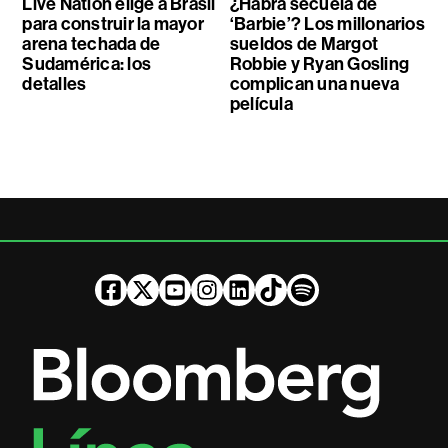
Live Nation elige a Brasil
¿Habrá secuela de
para construir la mayor
‘Barbie’? Los millonarios
arena techada de
sueldos de Margot
Sudamérica: los
Robbie y Ryan Gosling
detalles
complican una nueva
película