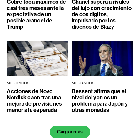
Cobre toca máximos de
Chanel supera a rivales
casi tres meses ante la
del lujo con crecimiento
expectativa de un
de dos dígitos,
posible arancel de
impulsado por los
Trump
diseños de Blazy
MERCADOS
MERCADOS
Acciones de Novo
Bessent afirma que el
Nordisk caen tras una
nivel del yen es un
mejora de previsiones
problema para Japón y
menor a la esperada
otras monedas
Cargar más