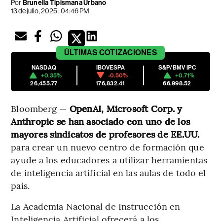
Por
Brunella Tipismana Urbano
13 de julio, 2025 | 04:46 PM
ÚLTIMAS
COTIZACIONES
NASDAQ
IBOVESPA
S&P/BMV IPC
+0.35%
-0.50%
+0.71%
26,455.77
176,832.41
66,998.52
Bloomberg —
OpenAI, Microsoft Corp. y
Anthropic se han asociado con uno de los
mayores sindicatos de profesores de EE.UU.
para crear un nuevo centro de formación que
ayude a los educadores a utilizar herramientas
de inteligencia artificial en las aulas de todo el
país.
La Academia Nacional de Instrucción en
Inteligencia Artificial ofrecerá a los