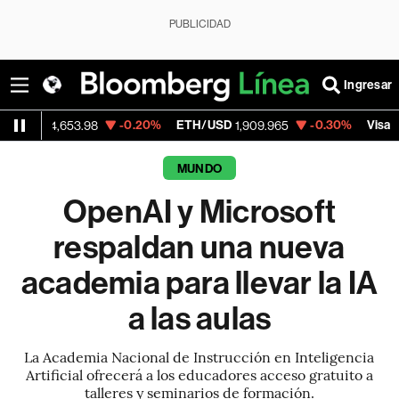
PUBLICIDAD
Ingresar
-0.20%
ETH/USD
-0.30%
Visa
,653.98
1,909.965
367.05
MUNDO
OpenAI y Microsoft
respaldan una nueva
academia para llevar la IA
a las aulas
La Academia Nacional de Instrucción en Inteligencia
Artificial ofrecerá a los educadores acceso gratuito a
talleres y seminarios de formación.