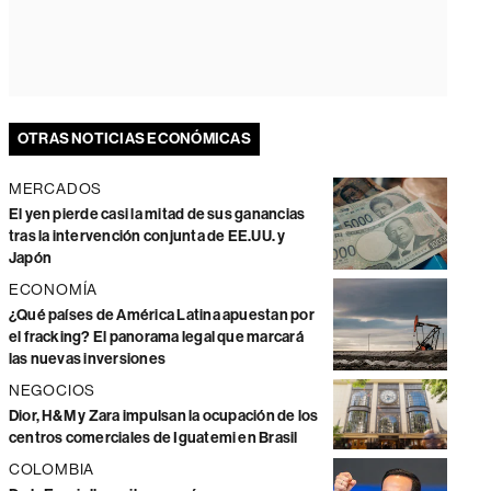
OTRAS NOTICIAS ECONÓMICAS
MERCADOS
El yen pierde casi la mitad de sus ganancias
tras la intervención conjunta de EE.UU. y
Japón
ECONOMÍA
¿Qué países de América Latina apuestan por
el fracking? El panorama legal que marcará
las nuevas inversiones
NEGOCIOS
Dior, H&M y Zara impulsan la ocupación de los
centros comerciales de Iguatemi en Brasil
COLOMBIA