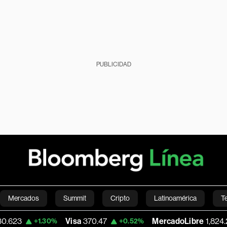
PUBLICIDAD
Mercados
Summit
Cripto
Latinoamérica
T
Visa
370.47
MercadoLibre
1,824.26
+1.30%
+0.52%
-5
Green
Economía
Estilo de vida
Mundo
Videos