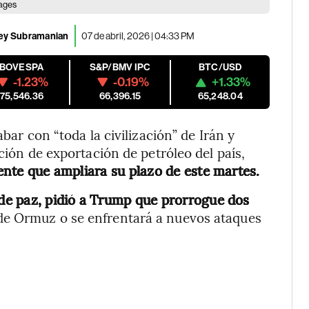
mages
ney Subramanian
07 de abril, 2026 | 04:33 PM
IBOVESPA
S&P/BMV IPC
BTC/USD
-1.23%
-0.19%
+1.33%
175,546.36
66,396.15
65,248.04
ar con “toda la civilización” de Irán y
ción de exportación de petróleo del país,
ente que ampliara su plazo de este martes.
 de paz, pidió a Trump que prorrogue dos
 de Ormuz o se enfrentará a nuevos ataques