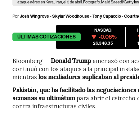
ataque aéreo en Karaj, Irán, el 3 de abril. Fotógrafo: Majid Saeedi/Getty I
Por
Josh Wingrove - Skylar Woodhouse - Tony Capaccio - Court
NASDAQ
-0.06%
ÚLTIMAS
COTIZACIONES
26,348.35
Bloomberg —
Donald Trump
amenazó con acab
continuó con los ataques a la principal instala
mientras
los mediadores suplicaban al presid
Pakistán, que ha facilitado las negociaciones
semanas su ultimátum
para abrir el estrecho
contra infraestructuras civiles.