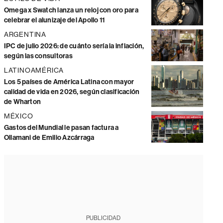
Omega x Swatch lanza un reloj con oro para
celebrar el alunizaje del Apollo 11
ARGENTINA
IPC de julio 2026: de cuánto sería la inflación,
según las consultoras
LATINOAMÉRICA
Los 5 países de América Latina con mayor
calidad de vida en 2026, según clasificación
de Wharton
MÉXICO
Gastos del Mundial le pasan factura a
Ollamani de Emilio Azcárraga
PUBLICIDAD