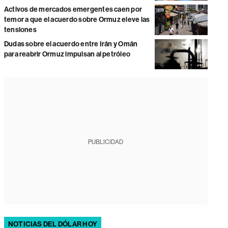
Activos de mercados emergentes caen por
temor a que el acuerdo sobre Ormuz eleve las
tensiones
Dudas sobre el acuerdo entre Irán y Omán
para reabrir Ormuz impulsan al petróleo
PUBLICIDAD
NOTICIAS DEL DÓLAR HOY