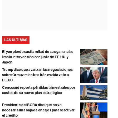
LAS ÚLTIMAS
El yen pierde casi la mitad de sus ganancias
tras la intervención conjunta de EE.UU. y
Japón
Trump dice que avanzan las negociaciones
sobre Ormuz mientras Irán evalúa veto a
EE.UU.
Cencosud reporta pérdidas trimestrales por
costos de su nuevo plan estratégico
Presidente del BCRA dice que no ve
necesaria una baja de encajes para reactivar
el crédito