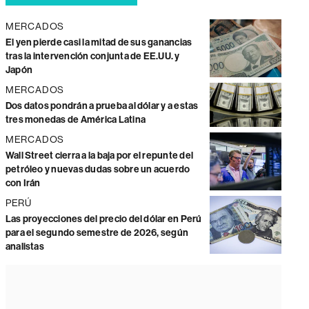
MERCADOS
El yen pierde casi la mitad de sus ganancias
tras la intervención conjunta de EE.UU. y
Japón
MERCADOS
Dos datos pondrán a prueba al dólar y a estas
tres monedas de América Latina
MERCADOS
Wall Street cierra a la baja por el repunte del
petróleo y nuevas dudas sobre un acuerdo
con Irán
PERÚ
Las proyecciones del precio del dólar en Perú
para el segundo semestre de 2026, según
analistas