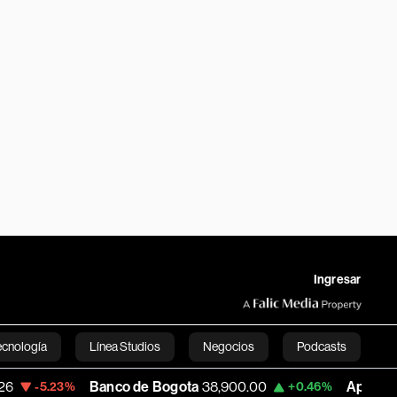
Ingresar
ecnología
Línea Studios
Negocios
Podcasts
Banco de Bogota
38,900.00
Apple
312.53
.23%
+0.46%
English