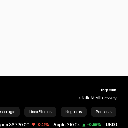
Ingresar
ecnología
Línea Studios
Negocios
Podcasts
00
Apple
310.94
USD COP
3,175.95
-0.21%
+0.55%
-0
English