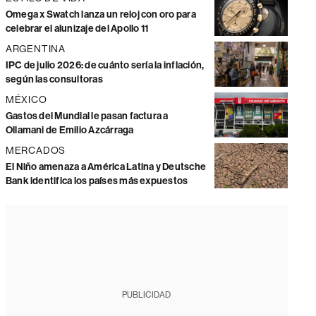
Omega x Swatch lanza un reloj con oro para
celebrar el alunizaje del Apollo 11
ARGENTINA
IPC de julio 2026: de cuánto sería la inflación,
según las consultoras
MÉXICO
Gastos del Mundial le pasan factura a
Ollamani de Emilio Azcárraga
MERCADOS
El Niño amenaza a América Latina y Deutsche
Bank identifica los países más expuestos
PUBLICIDAD