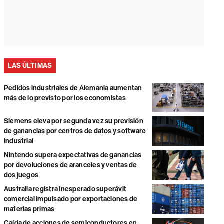
LAS ÚLTIMAS
Pedidos industriales de Alemania aumentan
más de lo previsto por los economistas
Siemens eleva por segunda vez su previsión
de ganancias por centros de datos y software
industrial
Nintendo supera expectativas de ganancias
por devoluciones de aranceles y ventas de
dos juegos
Australia registra inesperado superávit
comercial impulsado por exportaciones de
materias primas
Caída de acciones de semiconductores en