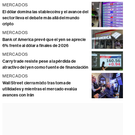
MERCADOS
El dólar domina las stablecoins y el avance del
sector lleva el debate más allá del mundo
cripto
MERCADOS
Bank of America prevé que el yen se aprecie
6% frente al dólar a finales de 2026
MERCADOS
Carry trade resiste pese a la pérdida de
atractivo del yen como fuente de financiación
MERCADOS
Wall Street cierra mixto tras toma de
utilidades y mientras el mercado evalúa
avances con Irán