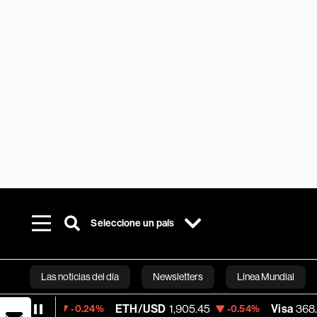
Seleccione un país
Las noticias del día
Newsletters
Línea Mundial
ETH/USD
1,905.45
Visa
368.54
-0.24%
-0.54%
-0.28%
Bloomberg 