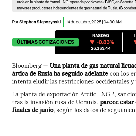
arde en la planta de Yamal LNG, operada por Novatek PJSC, en Sabetta, R
mayores productores independientes de gas natural de Rusia.
(Bloombe
Por
Stephen Stapczynski
14 de octubre, 2025 | 04:30 AM
NASDAQ
-0.83%
ÚLTIMAS
COTIZACIONES
26,363.44
Bloomberg —
Una planta de gas natural licua
ártica de Rusia ha seguido adelante
con los e
intenta eludir las restricciones occidentales
La planta de exportación Arctic LNG 2, sanci
tras la invasión rusa de Ucrania,
parece estar
finales de junio
, según los datos de seguimie