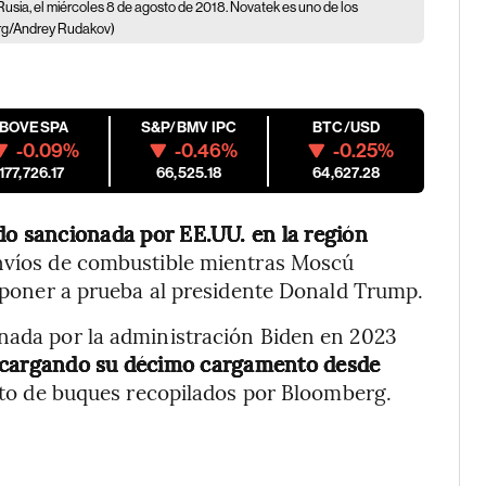
usia, el miércoles 8 de agosto de 2018. Novatek es uno de los
rg/Andrey Rudakov)
IBOVESPA
S&P/BMV IPC
BTC/USD
-0.09%
-0.46%
-0.25%
177,726.17
66,525.18
64,627.28
do sancionada por EE.UU. en la región
nvíos de combustible mientras Moscú
 y poner a prueba al presidente Donald Trump.
onada por la administración Biden en 2023
 cargando su décimo cargamento desde
nto de buques recopilados por Bloomberg.