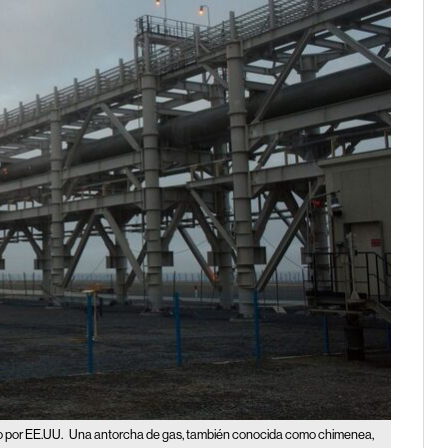
o por EE.UU.
Una antorcha de gas, también conocida como chimenea,