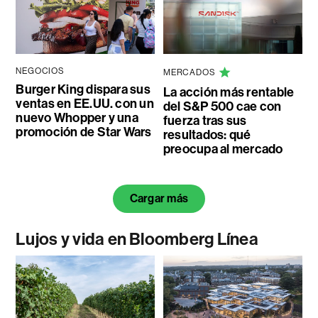
NEGOCIOS
MERCADOS
Burger King dispara sus
La acción más rentable
ventas en EE.UU. con un
del S&P 500 cae con
nuevo Whopper y una
fuerza tras sus
promoción de Star Wars
resultados: qué
preocupa al mercado
Cargar más
Lujos y vida en Bloomberg Línea