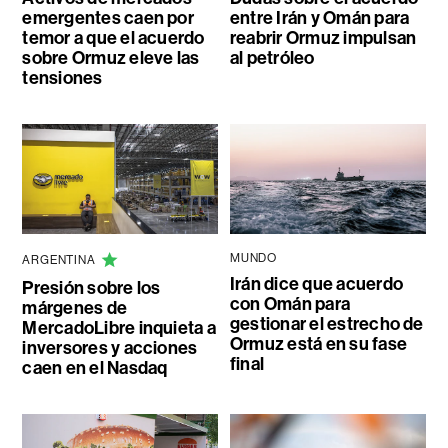
emergentes caen por
entre Irán y Omán para
temor a que el acuerdo
reabrir Ormuz impulsan
sobre Ormuz eleve las
al petróleo
tensiones
MUNDO
ARGENTINA
Irán dice que acuerdo
Presión sobre los
con Omán para
márgenes de
gestionar el estrecho de
MercadoLibre inquieta a
Ormuz está en su fase
inversores y acciones
final
caen en el Nasdaq