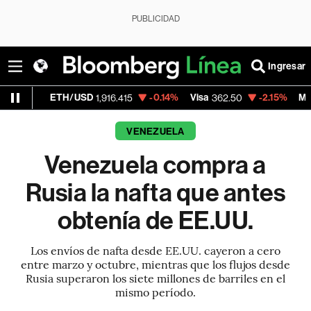
PUBLICIDAD
Ingresar
H/USD
-0.14%
Visa
-2.15%
MercadoLibre
1,916.415
362.50
1,8
VENEZUELA
Venezuela compra a
Rusia la nafta que antes
obtenía de EE.UU.
Los envíos de nafta desde EE.UU. cayeron a cero
entre marzo y octubre, mientras que los flujos desde
Rusia superaron los siete millones de barriles en el
mismo período.