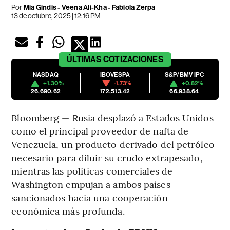
Por
Mia Gindis - Veena Ali-Kha - Fabiola Zerpa
13 de octubre, 2025 | 12:16 PM
ÚLTIMAS
COTIZACIONES
NASDAQ
IBOVESPA
S&P/BMV IPC
+1.30%
-1.73%
+0.82%
26,690.62
172,513.42
66,938.64
Bloomberg — Rusia desplazó a Estados Unidos
como el principal proveedor de nafta de
Venezuela, un producto derivado del petróleo
necesario para diluir su crudo extrapesado,
mientras las políticas comerciales de
Washington empujan a ambos países
sancionados hacia una cooperación
económica más profunda.