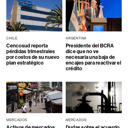
CHILE
ARGENTINA
Cencosud reporta
Presidente del BCRA
pérdidas trimestrales
dice que no ve
por costos de su nuevo
necesaria una baja de
plan estratégico
encajes para reactivar el
crédito
MERCADOS
MERCADOS
Activos de mercados
Dudas sobre el acuerdo