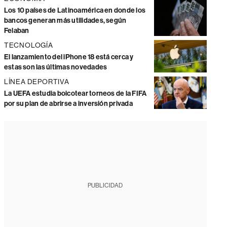
Los 10 países de Latinoamérica en donde los
bancos generan más utilidades, según
Felaban
TECNOLOGÍA
El lanzamiento del iPhone 18 está cerca y
estas son las últimas novedades
LÍNEA DEPORTIVA
La UEFA estudia boicotear torneos de la FIFA
por su plan de abrirse a inversión privada
PUBLICIDAD