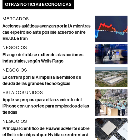
OTRAS NOTICIAS ECONÓMICAS
MERCADOS
Acciones asiáticas avanzan por la IA mientras
cae el petróleo ante posible acuerdo entre
EE.UU. e Irán
NEGOCIOS
El auge de la IA se extiende a las acciones
industriales, según Wells Fargo
NEGOCIOS
La carrera por la IA impulsa la emisión de
deuda de las grandes tecnológicas
ESTADOS UNIDOS
Apple se prepara para el lanzamiento del
iPhone con un sorteo para empleados de las
tiendas
NEGOCIOS
Principal científico de Huawei advierte sobre
el límite de chips al que Nvidia se enfrentará