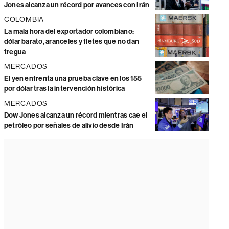
Jones alcanza un récord por avances con Irán
COLOMBIA
La mala hora del exportador colombiano:
dólar barato, aranceles y fletes que no dan
tregua
MERCADOS
El yen enfrenta una prueba clave en los 155
por dólar tras la intervención histórica
MERCADOS
Dow Jones alcanza un récord mientras cae el
petróleo por señales de alivio desde Irán