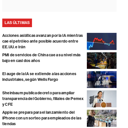
LAS ÚLTIMAS
Acciones asiáticas avanzan por la IA mientras
cae el petróleo ante posible acuerdo entre
EE.UU. e Irán
PMI de servicios de China cae a su nivel más
bajo en casi dos años
El auge de la IA se extiende a las acciones
industriales, según Wells Fargo
Sheinbaum publica decreto para ampliar
transparencia del Gobierno, filiales de Pemex
y CFE
Apple se prepara para el lanzamiento del
iPhone con un sorteo para empleados de las
tiendas