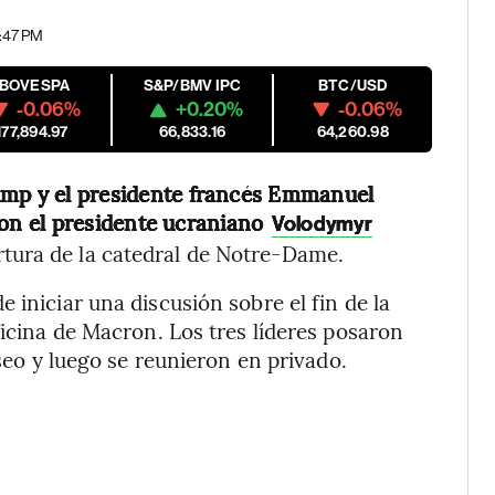
1:47 PM
IBOVESPA
S&P/BMV IPC
BTC/USD
-0.06%
+0.20%
-0.06%
177,894.97
66,833.16
64,260.98
ump y el presidente francés Emmanuel
on el presidente ucraniano
Volodymyr
rtura de la catedral de Notre-Dame.
 iniciar una discusión sobre el fin de la
ficina de Macron. Los tres líderes posaron
íseo y luego se reunieron en privado.