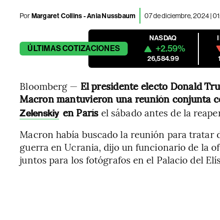
Por
Margaret Collins - Ania Nussbaum
07 de diciembre, 2024 | 0
NASDAQ
+2.59%
ÚLTIMAS
COTIZACIONES
26,584.99
Bloomberg —
El presidente electo Donald Tr
Macron mantuvieron una reunión conjunta c
en París
el sábado antes de la reape
Zelenskiy
Macron había buscado la reunión para tratar de
guerra en Ucrania, dijo un funcionario de la o
juntos para los fotógrafos en el Palacio del El