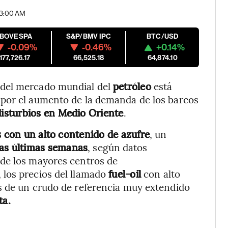
03:00 AM
IBOVESPA
S&P/BMV IPC
BTC/USD
-0.09%
-0.46%
+0.14%
177,726.17
66,525.18
64,874.10
 del mercado mundial del
petróleo
está
 por el aumento de la demanda de los barcos
isturbios en Medio Oriente
.
s con un alto contenido de azufre
, un
las últimas semanas
, según datos
de los mayores centros de
 los precios del llamado
fuel-oil
con alto
s de un crudo de referencia muy extendido
ta.