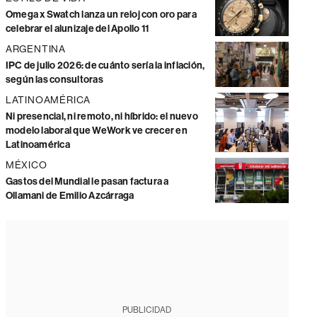
Omega x Swatch lanza un reloj con oro para
celebrar el alunizaje del Apollo 11
ARGENTINA
IPC de julio 2026: de cuánto sería la inflación,
según las consultoras
LATINOAMÉRICA
Ni presencial, ni remoto, ni híbrido: el nuevo
modelo laboral que WeWork ve crecer en
Latinoamérica
MÉXICO
Gastos del Mundial le pasan factura a
Ollamani de Emilio Azcárraga
PUBLICIDAD