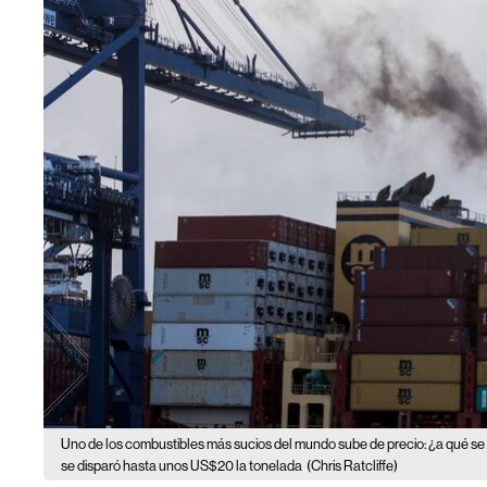
Uno de los combustibles más sucios del mundo sube de precio: ¿a qué s
se disparó hasta unos US$20 la tonelada
(Chris Ratcliffe)