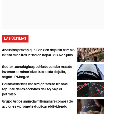
LAS ÚLTIMAS
Analistas prevén que Banxico deje sin cambio
la tasa mientras inflación baja a 3,13% en julio
Sector tecnológico podría depender más de
inversores minoristas tras caída de julio,
según JPMorgan
Bolsas asiáticas caen mientras se frena el
repunte de las acciones de IA y baja el
petróleo
Grupo Argos anuncia millonaria recompra de
acciones y promete duplicar el dividendo