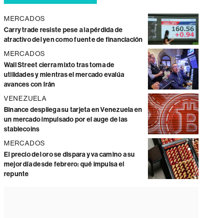
MERCADOS
Carry trade resiste pese a la pérdida de
atractivo del yen como fuente de financiación
MERCADOS
Wall Street cierra mixto tras toma de
utilidades y mientras el mercado evalúa
avances con Irán
VENEZUELA
Binance despliega su tarjeta en Venezuela en
un mercado impulsado por el auge de las
stablecoins
MERCADOS
El precio del oro se dispara y va camino a su
mejor día desde febrero: qué impulsa el
repunte