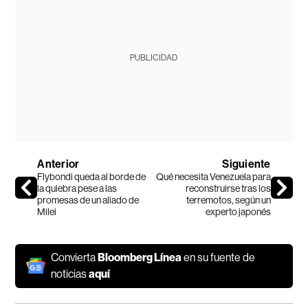
PUBLICIDAD
Anterior
Siguiente
Flybondi queda al borde de
Qué necesita Venezuela para
la quiebra pese a las
reconstruirse tras los
promesas de un aliado de
terremotos, según un
Milei
experto japonés
Convierta
Bloomberg Línea
en su fuente de
noticias
aquí