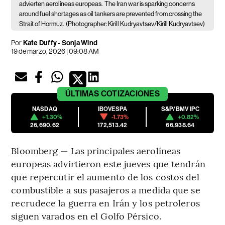
advierten aerolíneas europeas.
The Iran war is sparking concerns
around fuel shortages as oil tankers are prevented from crossing the
Strait of Hormuz.
(Photographer: Kirill Kudryavtsev/Kirill Kudryavtsev)
Por
Kate Duffy - Sonja Wind
19 de marzo, 2026 | 09:08 AM
ÚLTIMAS
COTIZACIONES
NASDAQ
IBOVESPA
S&P/BMV IPC
+1.30%
-1.73%
+0.82%
26,690.62
172,513.42
66,938.64
Bloomberg — Las principales aerolíneas
europeas advirtieron este jueves que tendrán
que repercutir el aumento de los costos del
combustible a sus pasajeros a medida que se
recrudece la guerra en Irán y los petroleros
siguen varados en el Golfo Pérsico.