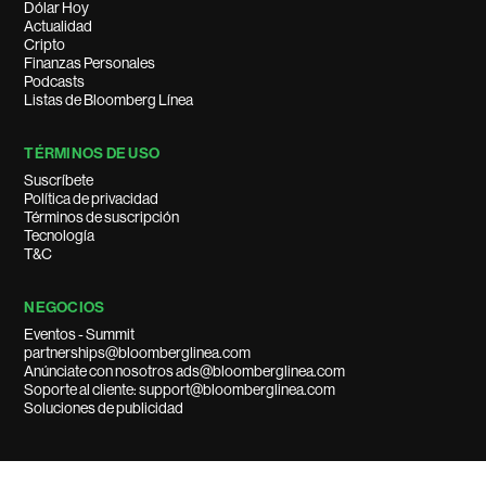
Dólar Hoy
Actualidad
Cripto
Finanzas Personales
Podcasts
Listas de Bloomberg Línea
TÉRMINOS DE USO
Suscríbete
Política de privacidad
Términos de suscripción
Tecnología
T&C
NEGOCIOS
Eventos - Summit
partnerships@bloomberglinea.com
Anúnciate con nosotros ads@bloomberglinea.com
Soporte al cliente: support@bloomberglinea.com
Soluciones de publicidad