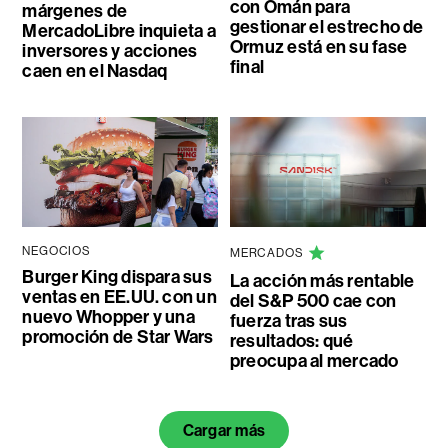
con Omán para
márgenes de
gestionar el estrecho de
MercadoLibre inquieta a
Ormuz está en su fase
inversores y acciones
final
caen en el Nasdaq
NEGOCIOS
MERCADOS
Burger King dispara sus
La acción más rentable
ventas en EE.UU. con un
del S&P 500 cae con
nuevo Whopper y una
fuerza tras sus
promoción de Star Wars
resultados: qué
preocupa al mercado
Cargar más