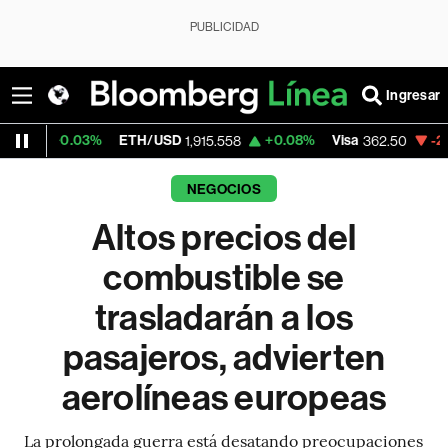
PUBLICIDAD
Ingresar
03%
ETH/USD
+0.08%
Visa
-2.15%
Merca
1,915.558
362.50
NEGOCIOS
Altos precios del
combustible se
trasladarán a los
pasajeros, advierten
aerolíneas europeas
La prolongada guerra está desatando preocupaciones