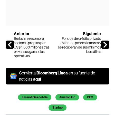
Anterior
Siguiente
Berkshire recompra
Fondos de crédito privado
acciones propias por
evitan los peores temores y
US$4.500 millones tras
se recuperan de sus mínimos
elevar sus ganancias
bursátiles
operativas
Convierta
Bloomberg Línea
en su fuente de
noticias
aquí
Temas de este artículo
Las noticias del día
Amazon Inc
CEO
Startup