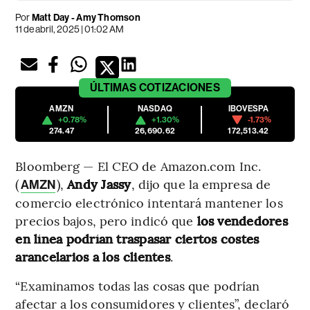
Por
Matt Day - Amy Thomson
11 de abril, 2025 | 01:02 AM
ÚLTIMAS
COTIZACIONES
AMZN
NASDAQ
IBOVESPA
+0.78%
+1.30%
-1.73%
274.47
26,690.62
172,513.42
Bloomberg — El CEO de Amazon.com Inc.
(
),
Andy Jassy
, dijo que la empresa de
AMZN
comercio electrónico intentará mantener los
precios bajos, pero indicó que
los vendedores
en línea podrían traspasar ciertos costes
arancelarios a los clientes
.
“Examinamos todas las cosas que podrían
afectar a los consumidores y clientes”, declaró