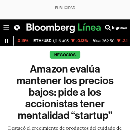
PUBLICIDAD
Ingresar
19%
ETH/USD
-0.13%
Visa
-2.15%
Mercado
1,916.495
362.50
NEGOCIOS
Amazon evalúa
mantener los precios
bajos: pide a los
accionistas tener
mentalidad “startup”
Destacó el crecimiento de productos del cuidado de