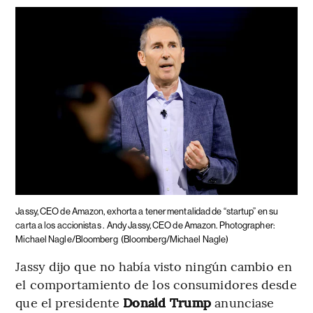
Jassy, CEO de Amazon, exhorta a tener mentalidad de “startup” en su
carta a los accionistas .
Andy Jassy, CEO de Amazon. Photographer:
Michael Nagle/Bloomberg
(Bloomberg/Michael Nagle)
Jassy dijo que no había visto ningún cambio en
el comportamiento de los consumidores desde
que el presidente
Donald Trump
anunciase