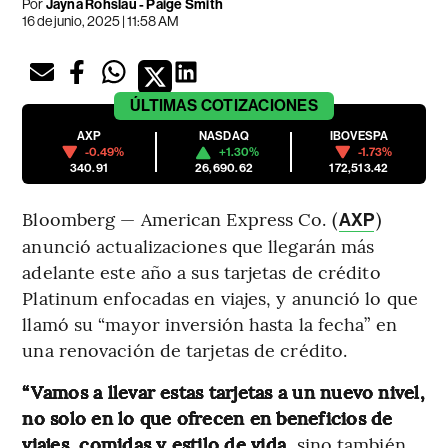
Por
Jayna Rohslau - Paige Smith
16 de junio, 2025 | 11:58 AM
ÚLTIMAS
COTIZACIONES
AXP
NASDAQ
IBOVESPA
-0.49%
+1.30%
-1.73%
340.91
26,690.62
172,513.42
Bloomberg — American Express Co. (
)
AXP
anunció actualizaciones que llegarán más
adelante este año a sus tarjetas de crédito
Platinum enfocadas en viajes, y anunció lo que
llamó su “mayor inversión hasta la fecha” en
una renovación de tarjetas de crédito.
“Vamos a llevar estas tarjetas a un nuevo nivel,
no solo en lo que ofrecen en beneficios de
viajes, comidas y estilo de vida,
sino también