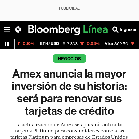
PUBLICIDAD
Ingresar
0.10%
ETH/USD
-0.03%
Visa
-2.15%
Merc
1,913.333
362.50
NEGOCIOS
Amex anuncia la mayor
inversión de su historia:
será para renovar sus
tarjetas de crédito
La actualización de Amex se aplicará tanto a las
tarjetas Platinum para consumidores como a las
tarjetas Platinum para empresas de Estados Unidos.