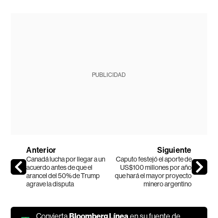
PUBLICIDAD
Anterior
Siguiente
Canadá lucha por llegar a un
Caputo festejó el aporte de
acuerdo antes de que el
US$100 millones por año
arancel del 50% de Trump
que hará el mayor proyecto
agrave la disputa
minero argentino
Convierta
Bloomberg Línea
en su fuente de