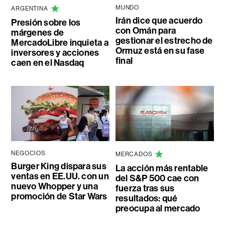
MUNDO
ARGENTINA
Irán dice que acuerdo
Presión sobre los
con Omán para
márgenes de
gestionar el estrecho de
MercadoLibre inquieta a
Ormuz está en su fase
inversores y acciones
final
caen en el Nasdaq
NEGOCIOS
MERCADOS
Burger King dispara sus
La acción más rentable
ventas en EE.UU. con un
del S&P 500 cae con
nuevo Whopper y una
fuerza tras sus
promoción de Star Wars
resultados: qué
preocupa al mercado