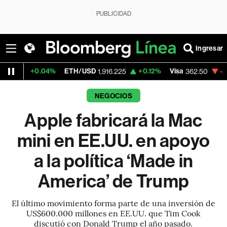
PUBLICIDAD
Ingresar
04%
ETH/USD
+0.12%
Visa
-2.15%
Mercad
1,916.225
362.50
NEGOCIOS
Apple fabricará la Mac
mini en EE.UU. en apoyo
a la política ‘Made in
America’ de Trump
El último movimiento forma parte de una inversión de
US$600.000 millones en EE.UU. que Tim Cook
discutió con Donald Trump el año pasado.