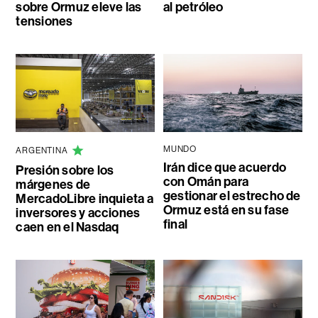
sobre Ormuz eleve las
al petróleo
tensiones
MUNDO
ARGENTINA
Irán dice que acuerdo
Presión sobre los
con Omán para
márgenes de
gestionar el estrecho de
MercadoLibre inquieta a
Ormuz está en su fase
inversores y acciones
final
caen en el Nasdaq