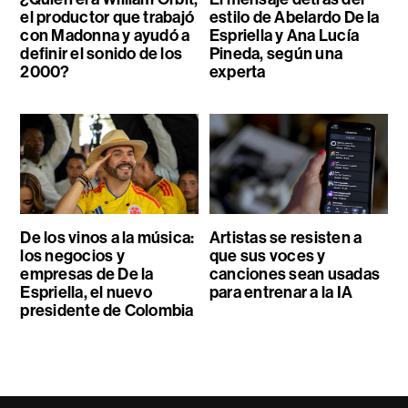
el productor que trabajó
estilo de Abelardo De la
con Madonna y ayudó a
Espriella y Ana Lucía
definir el sonido de los
Pineda, según una
2000?
experta
De los vinos a la música:
Artistas se resisten a
los negocios y
que sus voces y
empresas de De la
canciones sean usadas
Espriella, el nuevo
para entrenar a la IA
presidente de Colombia