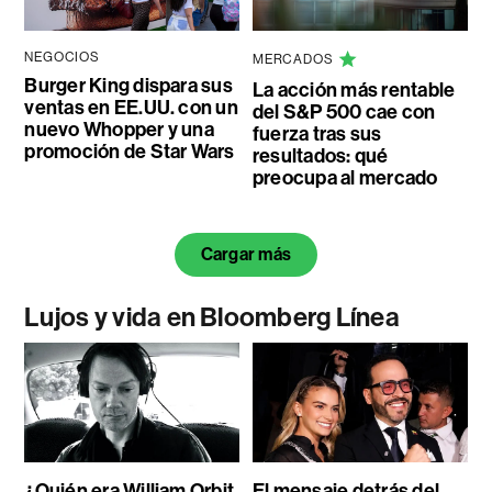
NEGOCIOS
MERCADOS
Burger King dispara sus
La acción más rentable
ventas en EE.UU. con un
del S&P 500 cae con
nuevo Whopper y una
fuerza tras sus
promoción de Star Wars
resultados: qué
preocupa al mercado
Cargar más
Lujos y vida en Bloomberg Línea
¿Quién era William Orbit,
El mensaje detrás del