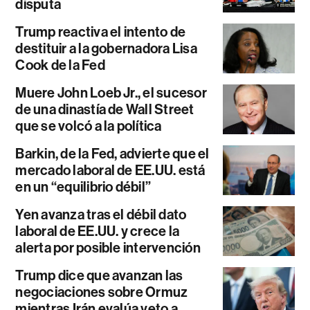
disputa
Trump reactiva el intento de
destituir a la gobernadora Lisa
Cook de la Fed
Muere John Loeb Jr., el sucesor
de una dinastía de Wall Street
que se volcó a la política
Barkin, de la Fed, advierte que el
mercado laboral de EE.UU. está
en un “equilibrio débil”
Yen avanza tras el débil dato
laboral de EE.UU. y crece la
alerta por posible intervención
Trump dice que avanzan las
negociaciones sobre Ormuz
mientras Irán evalúa veto a