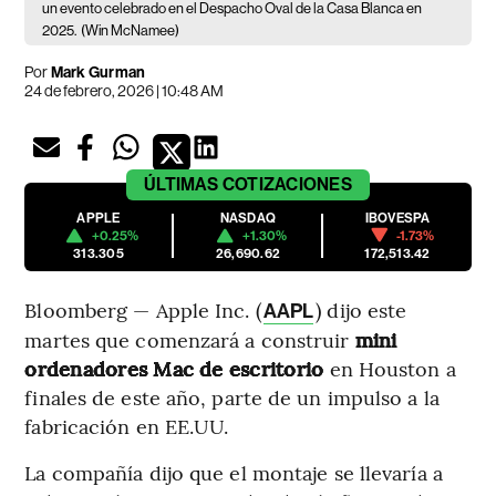
un evento celebrado en el Despacho Oval de la Casa Blanca en
2025.
(Win McNamee)
Por
Mark Gurman
24 de febrero, 2026 | 10:48 AM
ÚLTIMAS
COTIZACIONES
APPLE
NASDAQ
IBOVESPA
+0.25%
+1.30%
-1.73%
313.305
26,690.62
172,513.42
Bloomberg — Apple Inc. (
) dijo este
AAPL
martes que comenzará a construir
mini
ordenadores Mac de escritorio
en Houston a
finales de este año, parte de un impulso a la
fabricación en EE.UU.
La compañía dijo que el montaje se llevaría a