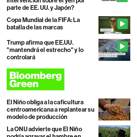
intervención sobre el yen por
parte de EE. UU. y Japón?
Copa Mundial de la FIFA: La
batalla de las marcas
Trump afirma que EE.UU.
"mantendrá el estrecho" y lo
controlará
El Niño obliga a la caficultura
centroamericana a replantear su
modelo de producción
La ONU advierte que El Niño
podría agravar el hambre en