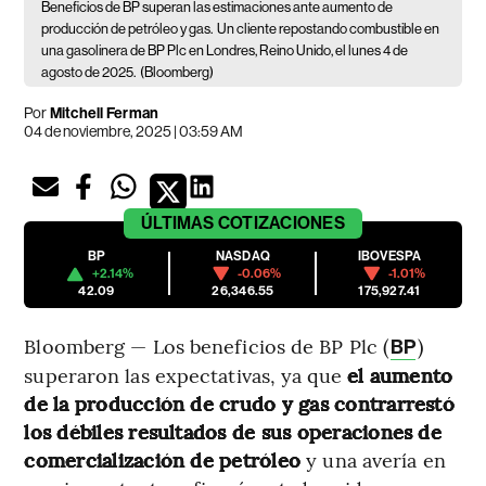
Beneficios de BP superan las estimaciones ante aumento de
producción de petróleo y gas.
Un cliente repostando combustible en
una gasolinera de BP Plc en Londres, Reino Unido, el lunes 4 de
agosto de 2025.
(Bloomberg)
Por
Mitchell Ferman
04 de noviembre, 2025 | 03:59 AM
ÚLTIMAS
COTIZACIONES
BP
NASDAQ
IBOVESPA
+2.14%
-0.06%
-1.01%
42.09
26,346.55
175,927.41
Bloomberg — Los beneficios de BP Plc (
)
BP
superaron las expectativas, ya que
el aumento
de la producción de crudo y gas contrarrestó
los débiles resultados de sus operaciones de
comercialización de petróleo
y una avería en