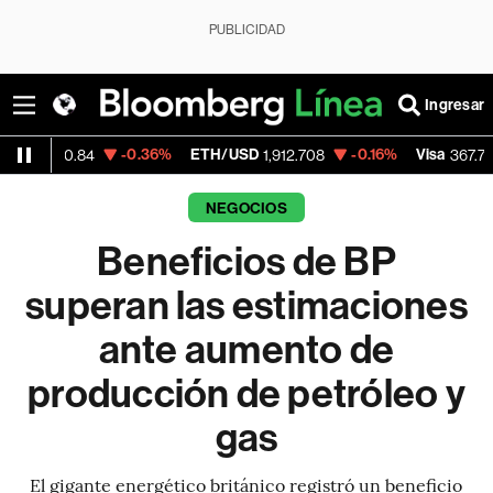
PUBLICIDAD
Ingresar
-0.36%
ETH/USD
-0.16%
Visa
-0.22%
84
1,912.708
367.72
NEGOCIOS
Beneficios de BP
superan las estimaciones
ante aumento de
producción de petróleo y
gas
El gigante energético británico registró un beneficio