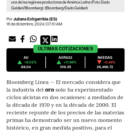
una de las regiones productoras de América Latina (Foto: Dado
Galdieri/Bloomberg)
(Bloomberg/Dado Galdieri)
Por
Juliana Estigarríbia (ES)
16 de diciembre, 2024 | 07:51 AM
ÚLTIMAS
COTIZACIONES
AU
AURA33
NASDAQ
+8.02%
+11.98%
-0.44%
88.04
109.35
26,466.72
Bloomberg Línea — El mercado considera que
la industria del
oro
solo ha experimentado
ciclos alcistas en dos ocasiones: a mediados de
la década de 1970 y en la década de 2000. El
reciente repunte de los precios de las materias
primas ha demostrado ser un nuevo momento
histórico, en gran medida positivo, para el