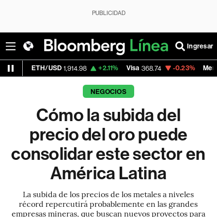
PUBLICIDAD
Ingresar
TH/USD
+2.11%
Visa
-0.23%
MercadoLibre
1,914.98
368.74
1,
NEGOCIOS
Cómo la subida del
precio del oro puede
consolidar este sector en
América Latina
La subida de los precios de los metales a niveles
récord repercutirá probablemente en las grandes
empresas mineras, que buscan nuevos proyectos para