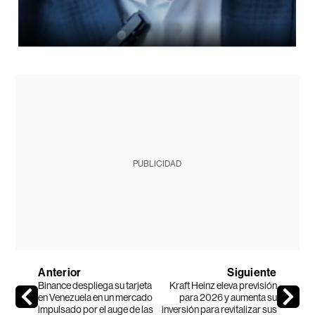
PUBLICIDAD
Anterior
Siguiente
Binance despliega su tarjeta
Kraft Heinz eleva previsión
en Venezuela en un mercado
para 2026 y aumenta su
impulsado por el auge de las
inversión para revitalizar sus