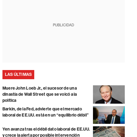
PUBLICIDAD
LAS ÚLTIMAS
Muere John Loeb Jr., el sucesor de una
dinastía de Wall Street que se volcó a la
política
Barkin, de la Fed, advierte que el mercado
laboral de EE.UU. está en un “equilibrio débil”
Yen avanza tras el débil dato laboral de EE.UU.
y crece la alerta por posible intervención