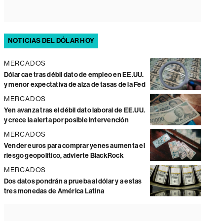
NOTICIAS DEL DÓLAR HOY
MERCADOS
Dólar cae tras débil dato de empleo en EE.UU.
y menor expectativa de alza de tasas de la Fed
MERCADOS
Yen avanza tras el débil dato laboral de EE.UU.
y crece la alerta por posible intervención
MERCADOS
Vender euros para comprar yenes aumenta el
riesgo geopolítico, advierte BlackRock
MERCADOS
Dos datos pondrán a prueba al dólar y a estas
tres monedas de América Latina