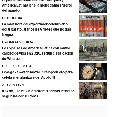
El precio del dólar se debilita en julio y
América Latina tiene la moneda más fuerte
del mundo
COLOMBIA
La mala hora del exportador colombiano:
dólar barato, aranceles y fletes que no dan
tregua
LATINOAMÉRICA
Los 5 países de América Latina con mayor
calidad de vida en 2026, según clasificación
de Wharton
ESTILO DE VIDA
Omega x Swatch lanza un reloj con oro para
celebrar el alunizaje del Apollo 11
ARGENTINA
IPC de julio 2026: de cuánto sería la inflación,
según las consultoras