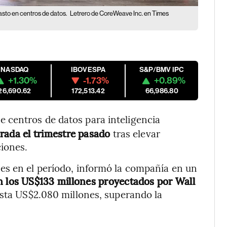
sto en centros de datos.
Letrero de CoreWeave Inc. en Times
NASDAQ
IBOVESPA
S&P/BMV IPC
+1.30%
-1.73%
+0.89%
26,690.62
172,513.42
66,986.80
e centros de datos para inteligencia
rada el trimestre pasado
tras elevar
ciones.
es en el período, informó la compañía en un
n los US$133 millones proyectados por Wall
sta US$2.080 millones, superando la