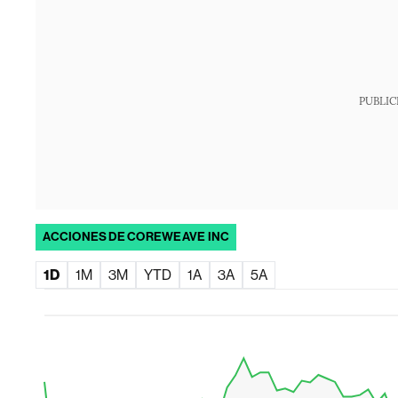
PUBLIC
ACCIONES DE COREWEAVE INC
1D
1M
3M
YTD
1A
3A
5A