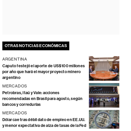
OTRAS NOTICIAS ECONÓMICAS
ARGENTINA
Caputo festejó el aporte de US$100 millones
por año que hará el mayor proyecto minero
argentino
MERCADOS
Petrobras, Itaú y Vale: acciones
recomendadas en Brasil para agosto, según
bancos y corredurías
MERCADOS
Dólar cae tras débil dato de empleo en EE.UU.
y menor expectativa de alza de tasas de la Fed