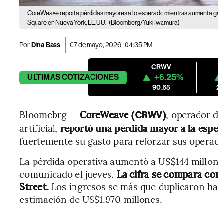
CoreWeave reporta pérdidas mayores a lo esperado mientras aumenta ga
Square en Nueva York, EE.UU.
(Bloomberg/Yuki Iwamura)
Por
Dina Bass
07 de mayo, 2026 | 04:35 PM
CRWV
+6.25%
ÚLTIMAS
COTIZACIONES
90.65
Bloomebrg —
CoreWeave (
)
, operador d
CRWV
artificial,
reportó una pérdida mayor a la espe
fuertemente su gasto para reforzar sus opera
La pérdida operativa aumentó a US$144 millon
comunicado el jueves.
La cifra se compara co
Street.
Los ingresos se más que duplicaron ha
estimación de US$1.970 millones.