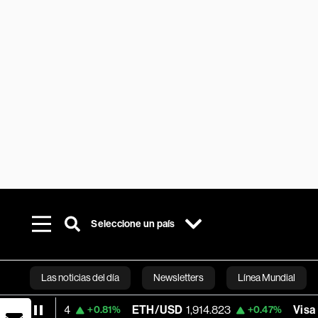
Seleccione un país
Las noticias del día
Newsletters
Línea Mundial
ETH/USD
1,914.823
Visa
362.50
+0.81%
+0.47%
-2.15
Bloomberg 