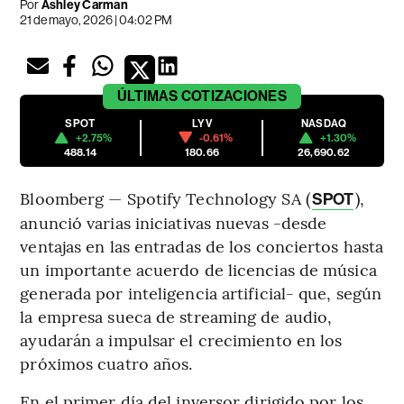
Por
Ashley Carman
21 de mayo, 2026 | 04:02 PM
ÚLTIMAS
COTIZACIONES
SPOT
LYV
NASDAQ
+2.75%
-0.61%
+1.30%
488.14
180.66
26,690.62
Bloomberg — Spotify Technology SA (
),
SPOT
anunció varias iniciativas nuevas -desde
ventajas en las entradas de los conciertos hasta
un importante acuerdo de licencias de música
generada por inteligencia artificial- que, según
la empresa sueca de streaming de audio,
ayudarán a impulsar el crecimiento en los
próximos cuatro años.
En el primer día del inversor dirigido por los