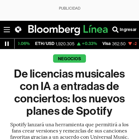
PUBLICIDAD
Ingresar
ETH/USD
+0.33%
Visa
-2.15%
MercadoLib
1,920.305
362.50
NEGOCIOS
De licencias musicales
con IA a entradas de
conciertos: los nuevos
planes de Spotify
Spotify lanzará una herramienta que permitirá a los
fans crear versiones y remezclas de sus canciones
favoritas gracias a un acuerdo con Universal Music.