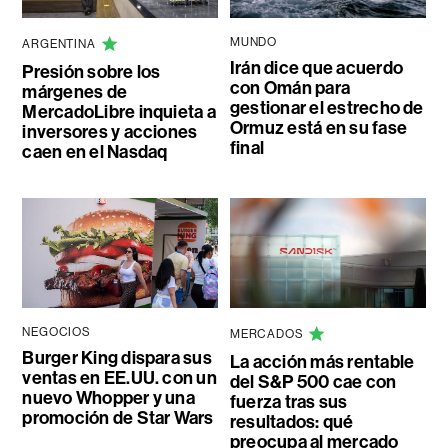
MUNDO
ARGENTINA
Irán dice que acuerdo
Presión sobre los
con Omán para
márgenes de
gestionar el estrecho de
MercadoLibre inquieta a
Ormuz está en su fase
inversores y acciones
final
caen en el Nasdaq
NEGOCIOS
MERCADOS
Burger King dispara sus
La acción más rentable
ventas en EE.UU. con un
del S&P 500 cae con
nuevo Whopper y una
fuerza tras sus
promoción de Star Wars
resultados: qué
preocupa al mercado