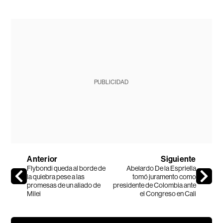
PUBLICIDAD
Anterior
Siguiente
Flybondi queda al borde de
Abelardo De la Espriella
la quiebra pese a las
tomó juramento como
promesas de un aliado de
presidente de Colombia ante
Milei
el Congreso en Cali