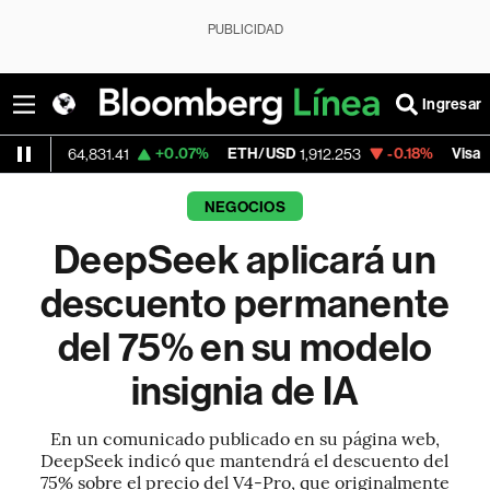
PUBLICIDAD
Ingresar
+0.07%
ETH/USD
-0.18%
Visa
64,831.41
1,912.253
368.54
NEGOCIOS
DeepSeek aplicará un
descuento permanente
del 75% en su modelo
insignia de IA
En un comunicado publicado en su página web,
DeepSeek indicó que mantendrá el descuento del
75% sobre el precio del V4-Pro, que originalmente