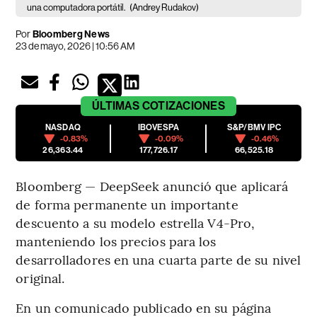
una computadora portátil.
(Andrey Rudakov)
Por
Bloomberg News
23 de mayo, 2026 | 10:56 AM
ÚLTIMAS
COTIZACIONES
NASDAQ
IBOVESPA
S&P/BMV IPC
-0.83%
-0.09%
-0.46%
26,363.44
177,726.17
66,525.18
Bloomberg — DeepSeek anunció que aplicará
de forma permanente un importante
descuento a su modelo estrella V4-Pro,
manteniendo los precios para los
desarrolladores en una cuarta parte de su nivel
original.
En un comunicado publicado en su página