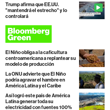
Trump afirma que EE.UU.
"mantendrá el estrecho" y lo
controlará
El Niño obliga a la caficultura
centroamericana a replantear su
modelo de producción
La ONU advierte que El Niño
podría agravar el hambre en
América Latina y el Caribe
Así logró este país de América
Latina generar toda su
electricidad con fuentes 100%