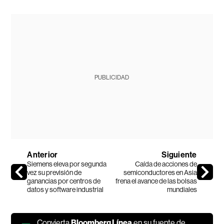
PUBLICIDAD
Anterior
Siguiente
Siemens eleva por segunda
Caída de acciones de
vez su previsión de
semiconductores en Asia
ganancias por centros de
frena el avance de las bolsas
datos y software industrial
mundiales
Convierta
Bloomberg Línea
en su fuente de