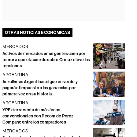
OTRAS NOTICIAS ECONÓMICAS
MERCADOS
Activos de mercados emergentes caen por
temor a que el acuerdo sobre Ormuz eleve las
tensiones
ARGENTINA
Aerolíneas Argentinas sigue en verde y
pagará el impuesto a las ganancias por
primera vez en su historia
ARGENTINA
YPF cierra venta de más áreas
convencionales con Pecom de Perez
Companc entre los compradores
MERCADOS