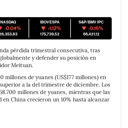
NASDAQ
IBOVESPA
S&P/BMV IPC
-0.04%
-1.12%
-0.16%
26,353.83
175,739.52
66,421.12
nda pérdida trimestral consecutiva, tras
globalmente y defender su posición en
idor Meituan.
00 millones de yuanes (US$177 millones) en
superior a la del trimestre de diciembre. Los
58.700 millones de yuanes, mientras que las
d en China crecieron un 10% hasta alcanzar