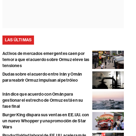
LAS ÚLTIMAS
Activos de mercados emergentes caen por
temor a que el acuerdo sobre Ormuz eleve las
tensiones
Dudas sobre el acuerdo entre Irán y Omán
para reabrir Ormuz impulsan al petróleo
Irán dice que acuerdo con Omán para
gestionar el estrecho de Ormuz está en su
fase final
Burger King dispara sus ventas en EE.UU. con
un nuevo Whopper y una promoción de Star
Wars
Productividad laboral de EE.UU. acelera más