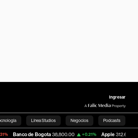
Ingresar
ecnología
Línea Studios
Negocios
Podcasts
o de Bogota
38,800.00
Apple
312.69
U
+0.21%
+0.56%
English