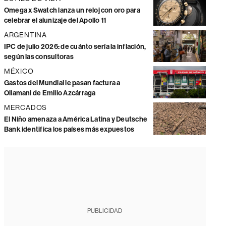
Omega x Swatch lanza un reloj con oro para
celebrar el alunizaje del Apollo 11
ARGENTINA
IPC de julio 2026: de cuánto sería la inflación,
según las consultoras
MÉXICO
Gastos del Mundial le pasan factura a
Ollamani de Emilio Azcárraga
MERCADOS
El Niño amenaza a América Latina y Deutsche
Bank identifica los países más expuestos
PUBLICIDAD