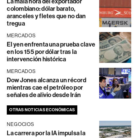
La mala hora del exportador
colombiano: dólar barato,
aranceles y fletes que no dan
tregua
MERCADOS
El yen enfrenta una prueba clave
en los 155 por dólar tras la
intervención histórica
MERCADOS
Dow Jones alcanza un récord
mientras cae el petróleo por
señales de alivio desde Irán
OTRAS NOTICIAS ECONÓMICAS
NEGOCIOS
La carrera por la IA impulsa la