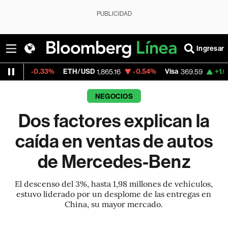
PUBLICIDAD
Ingresar
.33%
ETH/USD
-0.54%
Visa
+1.07%
Mercad
1,865.16
369.59
NEGOCIOS
Dos factores explican la
caída en ventas de autos
de Mercedes-Benz
El descenso del 3%, hasta 1,98 millones de vehículos,
estuvo liderado por un desplome de las entregas en
China, su mayor mercado.