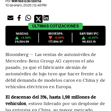
Por
Wilfried Eckl Dorna
10 de enero, 2025 | 12:48 PM
ÚLTIMAS
COTIZACIONES
NASDAQ
IBOVESPA
S&P/BMV IPC
+2.59%
-0.06%
+0.20%
26,584.99
177,894.97
66,833.16
Bloomberg — Las ventas de automóviles de
Mercedes-Benz Group AG cayeron el año
pasado, ya que el fabricante alemán de
automóviles de lujo tuvo que hacer frente a la
débil demanda de modelos caros en China y de
vehículos eléctricos en Europa.
El descenso del 3%, hasta 1,98 millones de
vehículos
, estuvo liderado por un desplome de
las entregas en China, su mayor mercado,