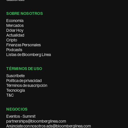
SOBRE NOSOTROS
Economía
Mercados
Dólar Hoy
Actualidad
Cripto
Finanzas Personales
Podcasts
Listas de Bloomberg Línea
TÉRMINOS DE USO
Suscríbete
Política de privacidad
Términos de suscripción
Tecnología
T&C
NEGOCIOS
Eventos - Summit
partnerships@bloomberglinea.com
Anúnciate con nosotros ads@bloomberglinea.com