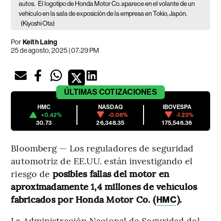
autos.
El logotipo de Honda Motor Co. aparece en el volante de un
vehículo en la sala de exposición de la empresa en Tokio, Japón.
(Kiyoshi Ota)
Por
Keith Laing
25 de agosto, 2025 | 07:29 PM
ÚLTIMAS
COTIZACIONES
HMC
NASDAQ
IBOVESPA
+0.42%
-0.06%
-1.23%
30.73
26,348.35
175,546.36
Bloomberg — Los reguladores de seguridad
automotriz de EE.UU. están investigando el
riesgo de
posibles fallas del motor en
aproximadamente 1,4 millones de vehículos
fabricados por Honda Motor Co. (
).
HMC
La Administración Nacional de Seguridad del