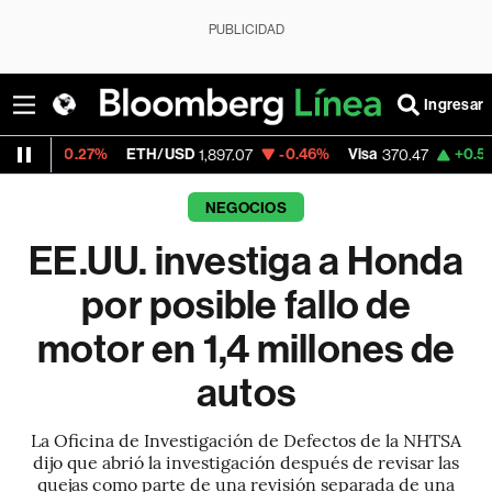
PUBLICIDAD
Ingresar
.27%
ETH/USD
-0.46%
Visa
+0.52%
Merca
1,897.07
370.47
NEGOCIOS
EE.UU. investiga a Honda
por posible fallo de
motor en 1,4 millones de
autos
La Oficina de Investigación de Defectos de la NHTSA
dijo que abrió la investigación después de revisar las
quejas como parte de una revisión separada de una