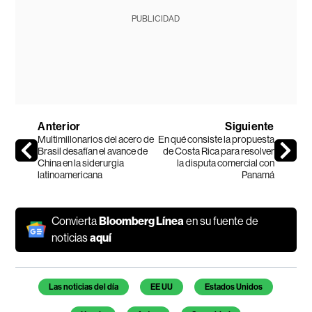
PUBLICIDAD
Anterior
Siguiente
Multimillonarios del acero de
En qué consiste la propuesta
Brasil desafían el avance de
de Costa Rica para resolver
China en la siderurgia
la disputa comercial con
latinoamericana
Panamá
Convierta
Bloomberg Línea
en su fuente de
noticias
aquí
Temas de este artículo
Las noticias del día
EE UU
Estados Unidos