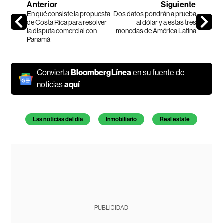
Anterior
Siguiente
En qué consiste la propuesta
Dos datos pondrán a prueba
de Costa Rica para resolver
al dólar y a estas tres
la disputa comercial con
monedas de América Latina
Panamá
Convierta
Bloomberg Línea
en su fuente de
noticias
aquí
Temas de este artículo
Las noticias del día
Inmobiliario
Real estate
PUBLICIDAD