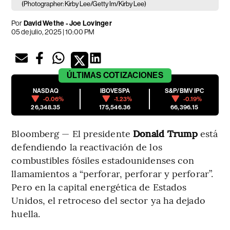
(Photographer: Kirby Lee/Getty Im/Kirby Lee)
Por
David Wethe - Joe Lovinger
05 de julio, 2025 | 10:00 PM
ÚLTIMAS
COTIZACIONES
NASDAQ
IBOVESPA
S&P/BMV IPC
-0.06%
-1.23%
-0.19%
26,348.35
175,546.36
66,396.15
Bloomberg — El presidente
Donald Trump
está
defendiendo la reactivación de los
combustibles fósiles estadounidenses con
llamamientos a “perforar, perforar y perforar”.
Pero en la capital energética de Estados
Unidos, el retroceso del sector ya ha dejado
huella.