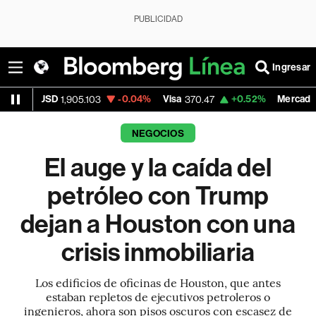
PUBLICIDAD
Ingresar
-0.04%
Visa
+0.52%
MercadoLibre
,905.103
370.47
1,824.26
NEGOCIOS
El auge y la caída del
petróleo con Trump
dejan a Houston con una
crisis inmobiliaria
Los edificios de oficinas de Houston, que antes
estaban repletos de ejecutivos petroleros o
ingenieros, ahora son pisos oscuros con escasez de