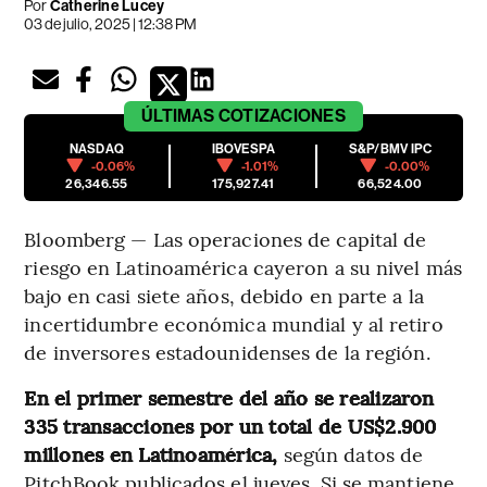
Por
Catherine Lucey
03 de julio, 2025 | 12:38 PM
ÚLTIMAS
COTIZACIONES
NASDAQ
IBOVESPA
S&P/BMV IPC
-0.06%
-1.01%
-0.00%
26,346.55
175,927.41
66,524.00
Bloomberg — Las operaciones de capital de
riesgo en Latinoamérica cayeron a su nivel más
bajo en casi siete años, debido en parte a la
incertidumbre económica mundial y al retiro
de inversores estadounidenses de la región.
En el primer semestre del año se realizaron
335 transacciones por un total de US$2.900
millones en Latinoamérica,
según datos de
PitchBook publicados el jueves. Si se mantiene