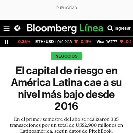
PUBLICIDAD
Ingresar
.35%
ETH/USD
-0.19%
Visa
-0.21%
Mercad
1,912.208
367.77
NEGOCIOS
El capital de riesgo en
América Latina cae a su
nivel más bajo desde
2016
En el primer semestre del año se realizaron 335
transacciones por un total de US$2.900 millones en
Latinoamérica, según datos de PitchBook.