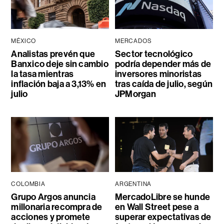
MÉXICO
MERCADOS
Analistas prevén que
Sector tecnológico
Banxico deje sin cambio
podría depender más de
la tasa mientras
inversores minoristas
inflación baja a 3,13% en
tras caída de julio, según
julio
JPMorgan
COLOMBIA
ARGENTINA
Grupo Argos anuncia
MercadoLibre se hunde
millonaria recompra de
en Wall Street pese a
acciones y promete
superar expectativas de