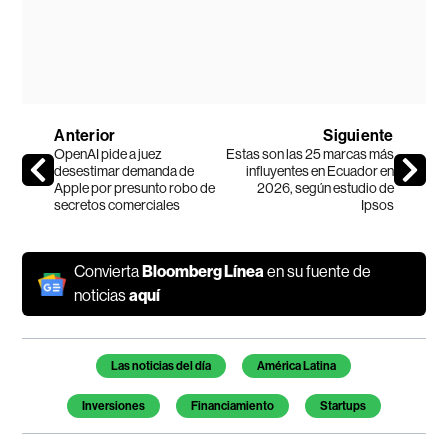
Anterior
Siguiente
OpenAI pide a juez
Estas son las 25 marcas más
desestimar demanda de
influyentes en Ecuador en
Apple por presunto robo de
2026, según estudio de
secretos comerciales
Ipsos
Convierta
Bloomberg Línea
en su fuente de
noticias
aquí
Temas de este artículo
Las noticias del día
América Latina
Inversiones
Financiamiento
Startups