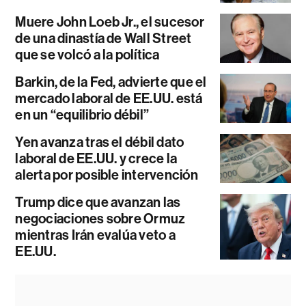
Muere John Loeb Jr., el sucesor
de una dinastía de Wall Street
que se volcó a la política
Barkin, de la Fed, advierte que el
mercado laboral de EE.UU. está
en un “equilibrio débil”
Yen avanza tras el débil dato
laboral de EE.UU. y crece la
alerta por posible intervención
Trump dice que avanzan las
negociaciones sobre Ormuz
mientras Irán evalúa veto a
EE.UU.