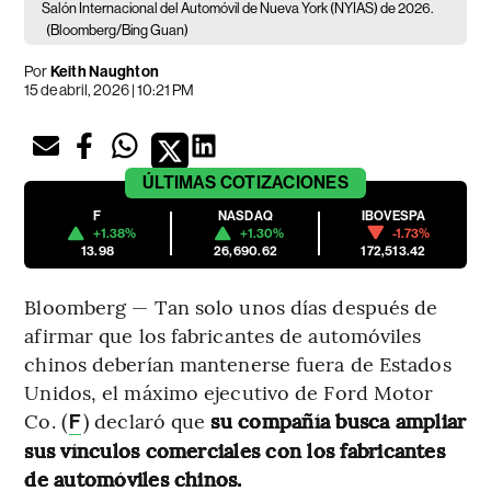
Salón Internacional del Automóvil de Nueva York (NYIAS) de 2026.
(Bloomberg/Bing Guan)
Por
Keith Naughton
15 de abril, 2026 | 10:21 PM
ÚLTIMAS
COTIZACIONES
F
NASDAQ
IBOVESPA
+1.38%
+1.30%
-1.73%
13.98
26,690.62
172,513.42
Bloomberg — Tan solo unos días después de
afirmar que los fabricantes de automóviles
chinos deberían mantenerse fuera de Estados
Unidos, el máximo ejecutivo de Ford Motor
Co. (
) declaró que
su compañía busca ampliar
F
sus vínculos comerciales con los fabricantes
de automóviles chinos.