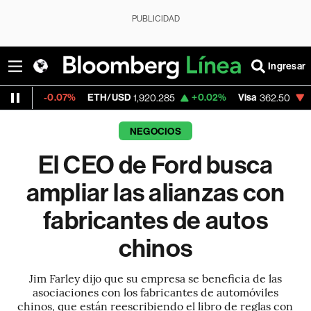
PUBLICIDAD
Ingresar
.07%
ETH/USD
+0.02%
Visa
-2.15%
Mer
1,920.285
362.50
NEGOCIOS
El CEO de Ford busca
ampliar las alianzas con
fabricantes de autos
chinos
Jim Farley dijo que su empresa se beneficia de las
asociaciones con los fabricantes de automóviles
chinos, que están reescribiendo el libro de reglas con