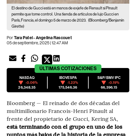
El destino de Gucci está en manos de exjefe de Renault si Pinault
permite que tome control.
Una tienda de artículos de lujo Gucci en
París, Francia, el domingo 5 de marzo de 2023.
(Bloomberg/Benjamin
Girette)
Por
Tara Patel - Angelina Rascouet
05 de septiembre, 2025 | 12:47 AM
ÚLTIMAS
COTIZACIONES
NASDAQ
IBOVESPA
S&P/BMV IPC
-0.06%
-1.23%
-0.19%
26,348.35
175,546.36
66,396.15
Bloomberg — El reinado de dos décadas del
multimillonario Francois-Henri Pinault al
frente del propietario de Gucci, Kering SA,
está terminando con el grupo en uno de los
puntos más bajos de la historia de la empresa