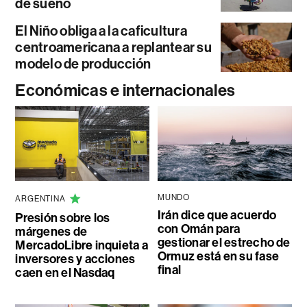
de sueño
El Niño obliga a la caficultura
centroamericana a replantear su
modelo de producción
Económicas e internacionales
MUNDO
ARGENTINA
Irán dice que acuerdo
Presión sobre los
con Omán para
márgenes de
gestionar el estrecho de
MercadoLibre inquieta a
Ormuz está en su fase
inversores y acciones
final
caen en el Nasdaq