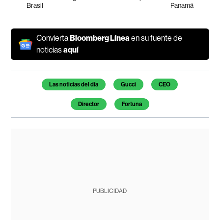
Brasil
Panamá
Convierta
Bloomberg Línea
en su fuente de
noticias
aquí
Temas de este artículo
Las noticias del día
Gucci
CEO
Director
Fortuna
PUBLICIDAD