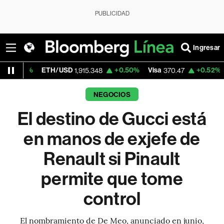
PUBLICIDAD
Ingresar
ETH/USD
+0.50%
Visa
+0.52%
MercadoLi
1,915.348
370.47
NEGOCIOS
El destino de Gucci está
en manos de exjefe de
Renault si Pinault
permite que tome
control
El nombramiento de De Meo, anunciado en junio,