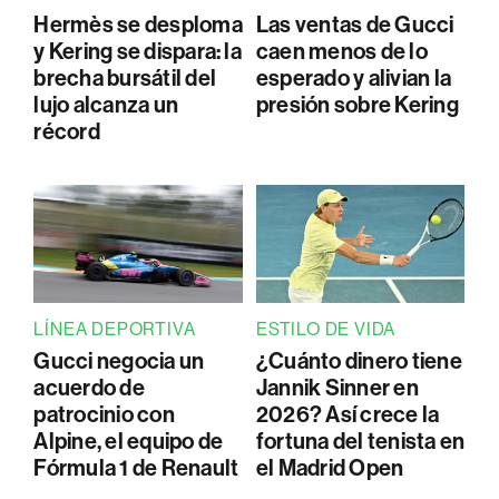
Hermès se desploma
Las ventas de Gucci
y Kering se dispara: la
caen menos de lo
brecha bursátil del
esperado y alivian la
lujo alcanza un
presión sobre Kering
récord
LÍNEA DEPORTIVA
ESTILO DE VIDA
Gucci negocia un
¿Cuánto dinero tiene
acuerdo de
Jannik Sinner en
patrocinio con
2026? Así crece la
Alpine, el equipo de
fortuna del tenista en
Fórmula 1 de Renault
el Madrid Open