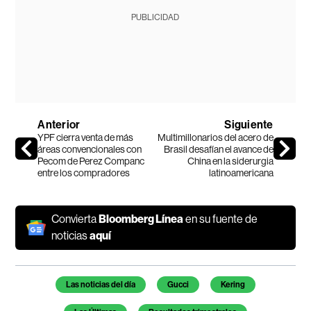
PUBLICIDAD
Anterior
Siguiente
YPF cierra venta de más
Multimillonarios del acero de
áreas convencionales con
Brasil desafían el avance de
Pecom de Perez Companc
China en la siderurgia
entre los compradores
latinoamericana
Convierta
Bloomberg Línea
en su fuente de
noticias
aquí
Temas de este artículo
Las noticias del día
Gucci
Kering