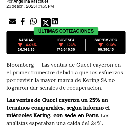
Por
Angelina Rascouet
23 de abril, 2025 | 01:53 PM
ÚLTIMAS
COTIZACIONES
NASDAQ
IBOVESPA
S&P/BMV IPC
-0.06%
-1.23%
-0.19%
26,348.35
175,546.36
66,396.15
Bloomberg — Las ventas de Gucci cayeron en
el primer trimestre debido a que los esfuerzos
por revivir la mayor marca de Kering SA no
lograron dar señales de recuperación.
Las ventas de Gucci cayeron un 25% en
términos comparables, según informó el
miércoles Kering, con sede en París.
Los
analistas esperaban una caída del 24%.