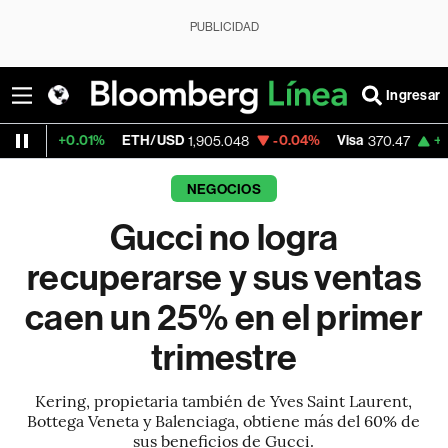
PUBLICIDAD
Ingresar
01%
ETH/USD
-0.04%
Visa
+0.52%
Merc
1,905.048
370.47
NEGOCIOS
Gucci no logra
recuperarse y sus ventas
caen un 25% en el primer
trimestre
Kering, propietaria también de Yves Saint Laurent,
Bottega Veneta y Balenciaga, obtiene más del 60% de
sus beneficios de Gucci.