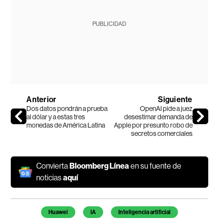
PUBLICIDAD
Anterior
Siguiente
Dos datos pondrán a prueba
OpenAI pide a juez
al dólar y a estas tres
desestimar demanda de
monedas de América Latina
Apple por presunto robo de
secretos comerciales
Convierta
Bloomberg Línea
en su fuente de
noticias
aquí
Temas de este artículo
Huawei
IA
Inteligencia artificial