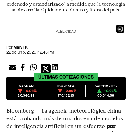
ordenado y estandarizado” a medida que la tecnología
se desarrolla rápidamente dentro y fuera del país.
21
PUBLICIDAD
Por
Mary Hui
22 de junio, 2025 | 12:45 PM
ÚLTIMAS
COTIZACIONES
NASDAQ
IBOVESPA
S&P/BMV IPC
-0.06%
-0.90%
+0.03%
26,346.99
176,132.16
66,544.68
Bloomberg — La agencia meteorológica china
está probando más de una docena de modelos
de inteligencia artificial en un esfuerzo
por