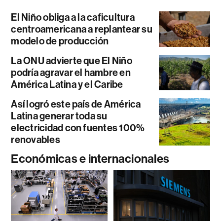
El Niño obliga a la caficultura
centroamericana a replantear su
modelo de producción
La ONU advierte que El Niño
podría agravar el hambre en
América Latina y el Caribe
Así logró este país de América
Latina generar toda su
electricidad con fuentes 100%
renovables
Económicas e internacionales