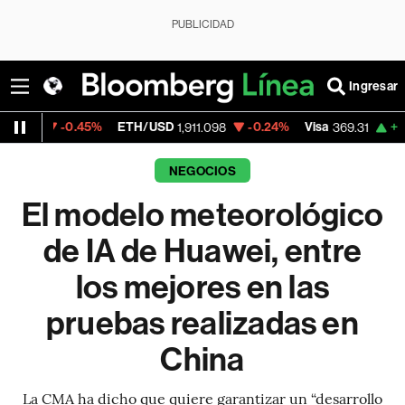
PUBLICIDAD
Ingresar
0.45%
ETH/USD
-0.24%
Visa
+0.21%
Merc
1,911.098
369.31
NEGOCIOS
El modelo meteorológico
de IA de Huawei, entre
los mejores en las
pruebas realizadas en
China
La CMA ha dicho que quiere garantizar un “desarrollo