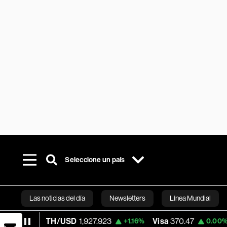
Seleccione un país
Las noticias del día
Newsletters
Línea Mundial
ETH/USD
1,927.923
Visa
370.47
Merca
+1.16%
0.00%
Bloomberg 