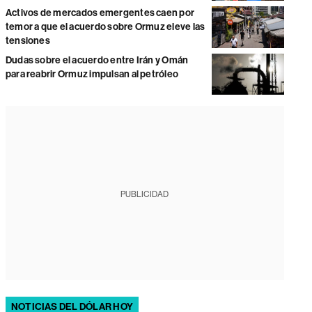
Activos de mercados emergentes caen por
temor a que el acuerdo sobre Ormuz eleve las
tensiones
Dudas sobre el acuerdo entre Irán y Omán
para reabrir Ormuz impulsan al petróleo
PUBLICIDAD
NOTICIAS DEL DÓLAR HOY