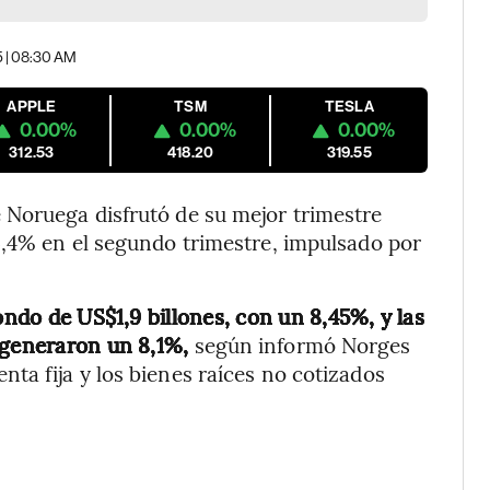
5 | 08:30 AM
APPLE
TSM
TESLA
0.00%
0.00%
0.00%
312.53
418.20
319.55
Noruega disfrutó de su mejor trimestre
6,4% en el segundo trimestre, impulsado por
ondo de US$1,9 billones, con un 8,45%, y las
 generaron un 8,1%,
según informó Norges
a fija y los bienes raíces no cotizados