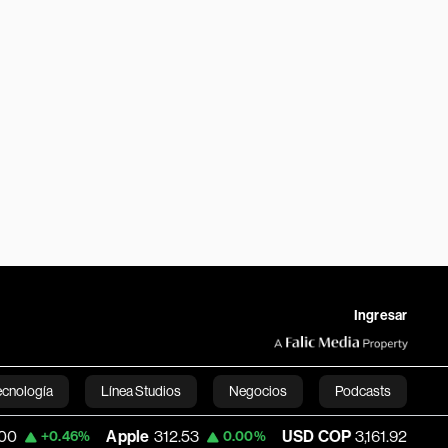
Ingresar
ecnología
Línea Studios
Negocios
Podcasts
Apple
312.53
USD COP
3,161.92
Te
46%
0.00%
+0.08%
English