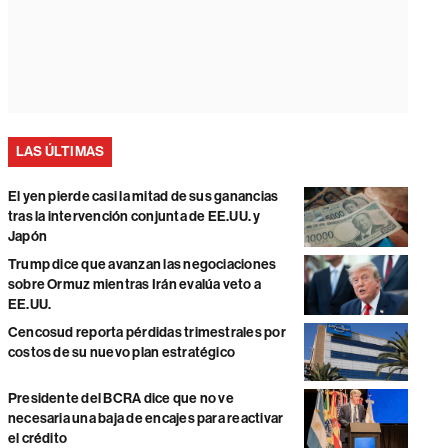
LAS ÚLTIMAS
El yen pierde casi la mitad de sus ganancias
tras la intervención conjunta de EE.UU. y
Japón
Trump dice que avanzan las negociaciones
sobre Ormuz mientras Irán evalúa veto a
EE.UU.
Cencosud reporta pérdidas trimestrales por
costos de su nuevo plan estratégico
Presidente del BCRA dice que no ve
necesaria una baja de encajes para reactivar
el crédito