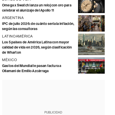
Omega x Swatch lanza un reloj con oro para
celebrar el alunizaje del Apollo 11
ARGENTINA
IPC de julio 2026: de cuánto sería la inflación,
según las consultoras
LATINOAMÉRICA
Los 5 países de América Latina con mayor
calidad de vida en 2026, según clasificación
de Wharton
MÉXICO
Gastos del Mundial le pasan factura a
Ollamani de Emilio Azcárraga
PUBLICIDAD