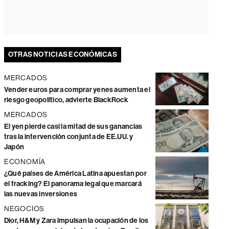
OTRAS NOTICIAS ECONÓMICAS
MERCADOS
Vender euros para comprar yenes aumenta el
riesgo geopolítico, advierte BlackRock
MERCADOS
El yen pierde casi la mitad de sus ganancias
tras la intervención conjunta de EE.UU. y
Japón
ECONOMÍA
¿Qué países de América Latina apuestan por
el fracking? El panorama legal que marcará
las nuevas inversiones
NEGOCIOS
Dior, H&M y Zara impulsan la ocupación de los