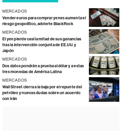
MERCADOS
Vender euros para comprar yenes aumenta el
riesgo geopolítico, advierte BlackRock
MERCADOS
El yen pierde casi la mitad de sus ganancias
tras la intervención conjunta de EE.UU. y
Japón
MERCADOS
Dos datos pondrán a prueba al dólar y a estas
tres monedas de América Latina
MERCADOS
Wall Street cierra a la baja por el repunte del
petróleo y nuevas dudas sobre un acuerdo
con Irán