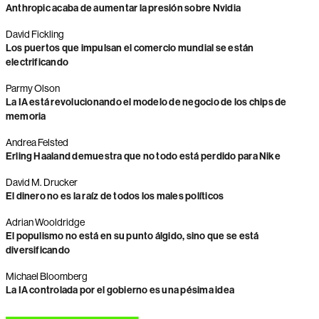
Anthropic acaba de aumentar la presión sobre Nvidia
David Fickling
Los puertos que impulsan el comercio mundial se están
electrificando
Parmy Olson
La IA está revolucionando el modelo de negocio de los chips de
memoria
Andrea Felsted
Erling Haaland demuestra que no todo está perdido para Nike
David M. Drucker
El dinero no es la raíz de todos los males políticos
Adrian Wooldridge
El populismo no está en su punto álgido, sino que se está
diversificando
Michael Bloomberg
La IA controlada por el gobierno es una pésima idea