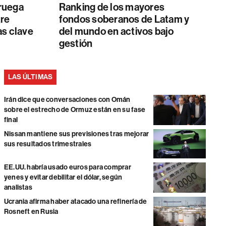
ruega
Ranking de los mayores
tre
fondos soberanos de Latam y
as clave
del mundo en activos bajo
gestión
LAS ÚLTIMAS
Irán dice que conversaciones con Omán
sobre el estrecho de Ormuz están en su fase
final
Nissan mantiene sus previsiones tras mejorar
sus resultados trimestrales
EE.UU. habría usado euros para comprar
yenes y evitar debilitar el dólar, según
analistas
Ucrania afirma haber atacado una refinería de
Rosneft en Rusia