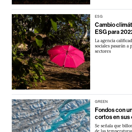
ESG
Cambio climát
ESG para 202
La agencia califica
sociales pasarán a 
sectores
GREEN
Fondos con un
cortos en sus
Se señala que billo
de las temperaturas