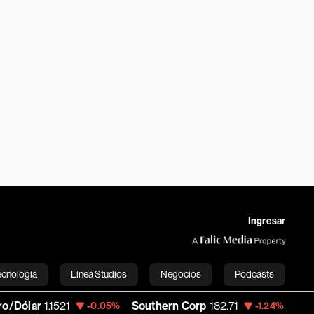
Ingresar
ecnología
Línea Studios
Negocios
Podcasts
r
1.1521
Southern Corp
182.71
Copa Hold
-0.05%
-1.24%
English