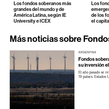
Los fondos soberanos más
Los fon
grandes del mundo y de
emergen
América Latina, según IE
de los 
University e ICEX
el capit
Más noticias sobre Fond
ARGENTINA
Fondos sobera
su inversión e
El año pasado se re
70 países. Estados 