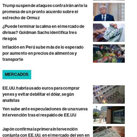
Trump suspende ataques contra Irán ante la
promesa de un pronto acuerdo sobre el
estrecho de Ormuz
¿Puede terminar la calma en el mercado de
divisas? Goldman Sachs identifica tres
riesgos
Inflación en Perú sube más de lo esperado
por aumento en precios de alimentos y
transporte
MERCADOS
EE.UU. habría usado euros para comprar
yenes y evitar debilitar el dólar, según
analistas
Yen sube ante especulaciones de una nueva
intervención tras el respaldo de EE.UU
Japón confirma la primera intervención
conjunta con EE.UU. en el mercado del yen en