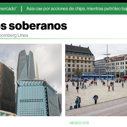
”
Asia cae por acciones de chips, mientras petróleo baja por p
os soberanos
loomberg Línea
S
NEGOCIOS