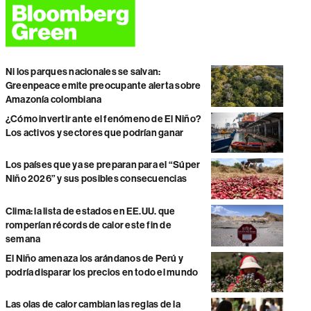
Ni los parques nacionales se salvan:
Greenpeace emite preocupante alerta sobre
Amazonía colombiana
¿Cómo invertir ante el fenómeno de El Niño?
Los activos y sectores que podrían ganar
Los países que ya se preparan para el “Súper
Niño 2026” y sus posibles consecuencias
Clima: la lista de estados en EE.UU. que
romperían récords de calor este fin de
semana
El Niño amenaza los arándanos de Perú y
podría disparar los precios en todo el mundo
Las olas de calor cambian las reglas de la