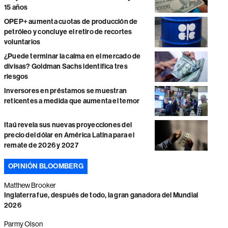
15 años
OPEP+ aumenta cuotas de producción de
petróleo y concluye el retiro de recortes
voluntarios
¿Puede terminar la calma en el mercado de
divisas? Goldman Sachs identifica tres
riesgos
Inversores en préstamos se muestran
reticentes a medida que aumenta el temor
Itaú revela sus nuevas proyecciones del
precio del dólar en América Latina para el
remate de 2026 y 2027
OPINIÓN BLOOMBERG
Matthew Brooker
Inglaterra fue, después de todo, la gran ganadora del Mundial
2026
Parmy Olson