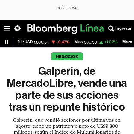
PUBLICIDAD
Ingresar
H/USD
-0.47%
Visa
+1.07%
MercadoLibre
1,866.54
369.59
1,
NEGOCIOS
Galperin, de
MercadoLibre, vende una
parte de sus acciones
tras un repunte histórico
Galperin, que vendió acciones por última vez en
agosto, tiene un patrimonio neto de US$9.800
millones, según el Índice de Multimillonarios de