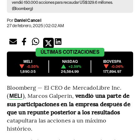
vendió 150.000 acciones para recaudar US$329.6 millones.
(Bloomberg)
Por
Daniel Cancel
27 de febrero, 2025 | 02:02 AM
ÚLTIMAS
COTIZACIONES
MELI
NASDAQ
IBOVESPA
-0.55%
+2.59%
-0.06%
1,890.05
26,584.99
177,894.97
Bloomberg — El CEO de MercadoLibre Inc.
(
), Marcos Galperin,
vendió una parte de
MELI
sus participaciones en la empresa después de
que un repunte posterior a los resultados
catapultara las acciones a un máximo
histórico.