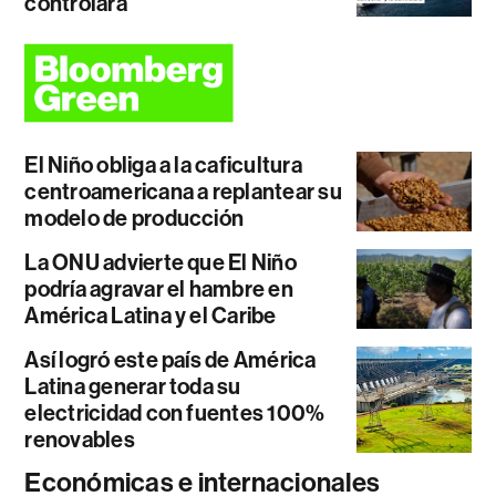
controlará
El Niño obliga a la caficultura
centroamericana a replantear su
modelo de producción
La ONU advierte que El Niño
podría agravar el hambre en
América Latina y el Caribe
Así logró este país de América
Latina generar toda su
electricidad con fuentes 100%
renovables
Económicas e internacionales