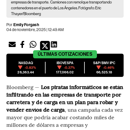
empresas de transporte.
Camiones con remolque transportando
contenedores en el puerto de Los Ángeles. Fotógrafo: Eric
Thayer/Bloomberg
Por
Emily Forgash
04 de noviembre, 2025 | 12:49 AM
ÚLTIMAS
COTIZACIONES
NASDAQ
IBOVESPA
S&P/BMV IPC
-0.83%
-0.37%
-0.46%
26,363.44
177,066.02
66,525.18
Bloomberg —
Los piratas informáticos se están
infiltrando en las empresas de transporte por
carretera y de carga en un plan para robar y
vender envíos de carga
, una campaña cada vez
mayor que podría acabar costando miles de
millones de dólares a empresas y