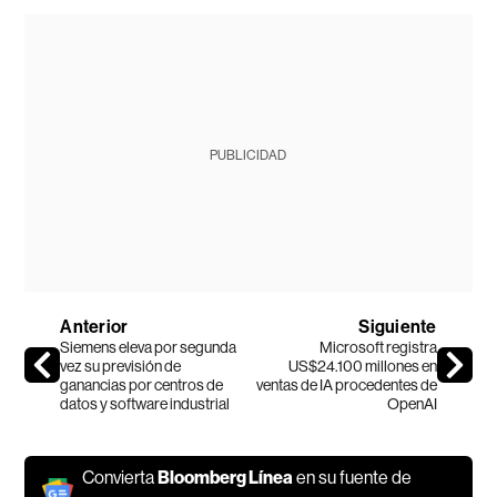
PUBLICIDAD
Anterior
Siguiente
Siemens eleva por segunda
Microsoft registra
vez su previsión de
US$24.100 millones en
ganancias por centros de
ventas de IA procedentes de
datos y software industrial
OpenAI
Convierta
Bloomberg Línea
en su fuente de