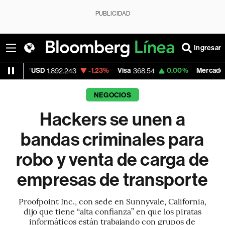
PUBLICIDAD
Ingresar
D
-1.23%
Visa
0.00%
MercadoLibre
1,892.243
368.54
1,924.95
NEGOCIOS
Hackers se unen a
bandas criminales para
robo y venta de carga de
empresas de transporte
Proofpoint Inc., con sede en Sunnyvale, California,
dijo que tiene “alta confianza” en que los piratas
informáticos están trabajando con grupos de