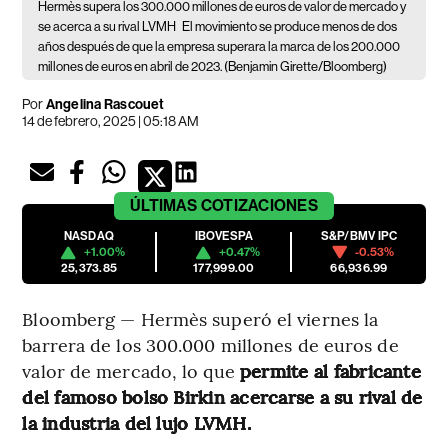
Hermès supera los 300.000 millones de euros de valor de mercado y
se acerca a su rival LVMH
El movimiento se produce menos de dos
años después de que la empresa superara la marca de los 200.000
millones de euros en abril de 2023. (Benjamin Girette/Bloomberg)
Por
Angelina Rascouet
14 de febrero, 2025 | 05:18 AM
ÚLTIMAS
COTIZACIONES
NASDAQ
IBOVESPA
S&P/BMV IPC
+1.00%
+0.47%
-0.53%
25,373.85
177,999.00
66,936.99
Bloomberg — Hermès superó el viernes la
barrera de los 300.000 millones de euros de
valor de mercado, lo que
permite al fabricante
del famoso bolso Birkin acercarse a su rival de
la industria del lujo LVMH.