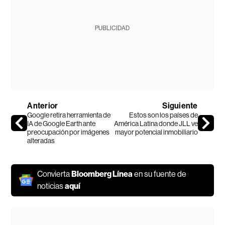
PUBLICIDAD
Anterior
Siguiente
Google retira herramienta de
Estos son los países de
IA de Google Earth ante
América Latina donde JLL ve
preocupación por imágenes
mayor potencial inmobiliario
alteradas
Convierta
Bloomberg Línea
en su fuente de
noticias
aquí