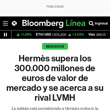
PUBLICIDAD
Ingresar
+1.26%
ETH/USD
+2.03%
Visa
-0.04%
Me
1,874.205
366.13
NEGOCIOS
Hermès supera los
300.000 millones de
euros de valor de
mercado y se acerca a su
rival LVMH
La subida está permitiendo a Hermès reducir la