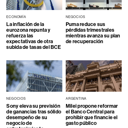
ECONOMÍA
NEGOCIOS
La inflación de la
Puma reduce sus
eurozona repunta y
pérdidas trimestrales
refuerza las
mientras avanza su plan
expectativas de otra
de recuperación
subida de tasas del BCE
NEGOCIOS
ARGENTINA
Sony eleva su previsión
Milei propone reformar
de ganancias tras sólido
el Banco Central para
desempeño de su
prohibir que financie el
negocio de
gasto público