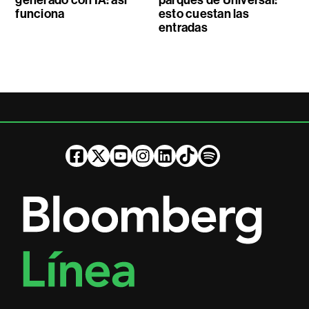
generado con IA: así
parques de Universal:
funciona
esto cuestan las
entradas