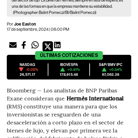
del sector de lujo
La Birkin de Hermès, siempre en lista de espera, es
una de las formas en que la empresa mantiene su estabilidad.
(Photographer: Balint Porneczi/Bl/Balint Porneczi)
Por
Joe Easton
17 de septiembre, 2024 | 08:00 PM
ÚLTIMAS
COTIZACIONES
NASDAQ
IBOVESPA
S&P/BMV IPC
-0.05%
+0.41%
+0.34%
26,571.17
178,615.48
67,062.28
Bloomberg — Los analistas de BNP Paribas
Exane consideran que
Hermès International
(RMS)
constituye una manera para que los
inversionistas se resguarden de una
desaceleración a corto plazo en el sector de
bienes de lujo, y elevan por primera vez la