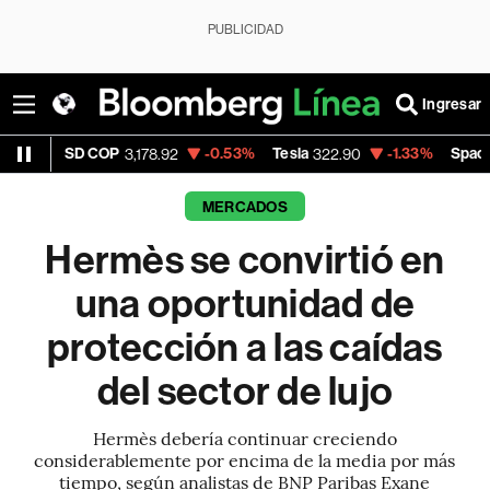
PUBLICIDAD
Ingresar
SD COP
-0.53%
Tesla
-1.33%
Space X
3,178.92
322.90
115.65
MERCADOS
Hermès se convirtió en
una oportunidad de
protección a las caídas
del sector de lujo
Hermès debería continuar creciendo
considerablemente por encima de la media por más
tiempo, según analistas de BNP Paribas Exane