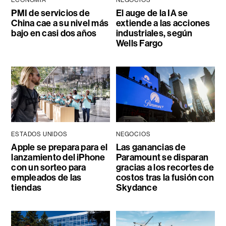
ECONOMÍA
NEGOCIOS
PMI de servicios de
El auge de la IA se
China cae a su nivel más
extiende a las acciones
bajo en casi dos años
industriales, según
Wells Fargo
ESTADOS UNIDOS
NEGOCIOS
Apple se prepara para el
Las ganancias de
lanzamiento del iPhone
Paramount se disparan
con un sorteo para
gracias a los recortes de
empleados de las
costos tras la fusión con
tiendas
Skydance