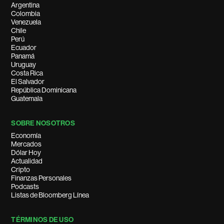
Argentina
Colombia
Venezuela
Chile
Perú
Ecuador
Panamá
Uruguay
Costa Rica
El Salvador
República Dominicana
Guatemala
SOBRE NOSOTROS
Economía
Mercados
Dólar Hoy
Actualidad
Cripto
Finanzas Personales
Podcasts
Listas de Bloomberg Línea
TÉRMINOS DE USO