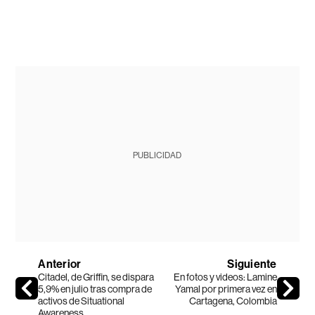
PUBLICIDAD
Anterior
Siguiente
Citadel, de Griffin, se dispara
En fotos y videos: Lamine
5,9% en julio tras compra de
Yamal por primera vez en
activos de Situational
Cartagena, Colombia
Awareness