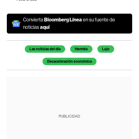
Convierta
Bloomberg Línea
en su fuente de
noticias
aquí
Temas de este artículo
Las noticias del día
Hermès
Lujo
Desaceleración económica
PUBLICIDAD