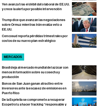
Yen avanza tras el débil dato laboral de EE.UU.
y crece la alerta por posible intervención
Trump dice que avanzan las negociaciones
sobre Ormuz mientras Irán evalúa veto a
EE.UU.
Cencosud reporta pérdidas trimestrales por
costos de su nuevo plan estratégico
MERCADOS
Brasil deja al mercado mundial del azúcar con
menos información sobre su cosecha y
producción
Bonos de San Juan ganan atractivo entre
inversores ante la escasez de emisiones en
Puerto Rico
De la Espriella se compromete a recuperar
Ecopetrol y a hacer fracking “responsable y