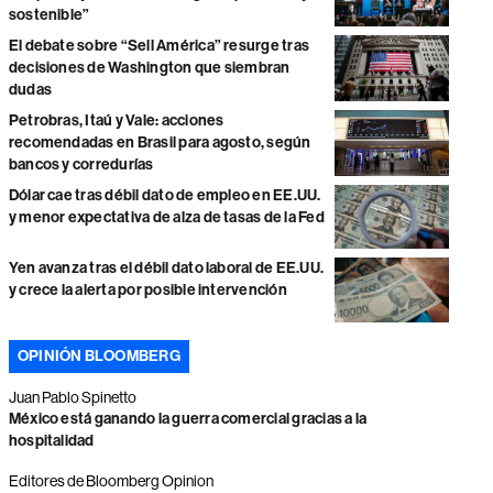
sostenible”
El debate sobre “Sell América” resurge tras
decisiones de Washington que siembran
dudas
Petrobras, Itaú y Vale: acciones
recomendadas en Brasil para agosto, según
bancos y corredurías
Dólar cae tras débil dato de empleo en EE.UU.
y menor expectativa de alza de tasas de la Fed
Yen avanza tras el débil dato laboral de EE.UU.
y crece la alerta por posible intervención
OPINIÓN BLOOMBERG
Juan Pablo Spinetto
México está ganando la guerra comercial gracias a la
hospitalidad
Editores de Bloomberg Opinion