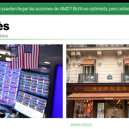
ar las acciones de AMD? BofA es optimista, pero advierte riesgos
ès
ínea
S
MERCADOS