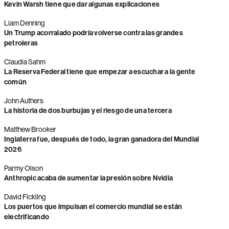
Kevin Warsh tiene que dar algunas explicaciones
Liam Denning
Un Trump acorralado podría volverse contra las grandes
petroleras
Claudia Sahm
La Reserva Federal tiene que empezar a escuchar a la gente
común
John Authers
La historia de dos burbujas y el riesgo de una tercera
Matthew Brooker
Inglaterra fue, después de todo, la gran ganadora del Mundial
2026
Parmy Olson
Anthropic acaba de aumentar la presión sobre Nvidia
David Fickling
Los puertos que impulsan el comercio mundial se están
electrificando