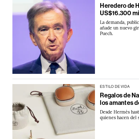
Heredero de 
US$16.300 mil
La demanda, publica
añade un nuevo giro
Puech.
ESTILO DE VIDA
Regalos de Na
los amantes de
Desde Hermès hasta
quienes hacen del 