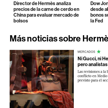
Director de Hermès analiza
Dow Jon
precios de la carne de cerdo en
desde ab
China para evaluar mercado de
bonos s
bolsos
la Fed
Más noticias sobre Herm
MERCADOS
Ni Gucci, ni H
pero analistas
Las revisiones a la
conflicto en Medio
previsto para el sec