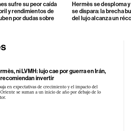
es sufre su peor caída
Hermès se desploma y
ril y rendimientos de
se dispara: la brecha bu
uben por dudas sobre
del lujo alcanza un réc
ès
ermès, ni LVMH: lujo cae por guerra en Irán,
 recomiendan invertir
 baja en expectativas de crecimiento y el impacto del
 Oriente se suman a un inicio de año por debajo de lo
tor.