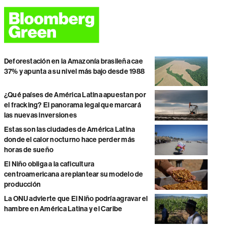
Deforestación en la Amazonía brasileña cae
37% y apunta a su nivel más bajo desde 1988
¿Qué países de América Latina apuestan por
el fracking? El panorama legal que marcará
las nuevas inversiones
Estas son las ciudades de América Latina
donde el calor nocturno hace perder más
horas de sueño
El Niño obliga a la caficultura
centroamericana a replantear su modelo de
producción
La ONU advierte que El Niño podría agravar el
hambre en América Latina y el Caribe