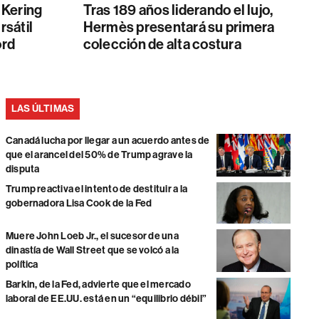
 Kering
Tras 189 años liderando el lujo,
rsátil
Hermès presentará su primera
ord
colección de alta costura
LAS ÚLTIMAS
Canadá lucha por llegar a un acuerdo antes de
que el arancel del 50% de Trump agrave la
disputa
Trump reactiva el intento de destituir a la
gobernadora Lisa Cook de la Fed
Muere John Loeb Jr., el sucesor de una
dinastía de Wall Street que se volcó a la
política
Barkin, de la Fed, advierte que el mercado
laboral de EE.UU. está en un “equilibrio débil”