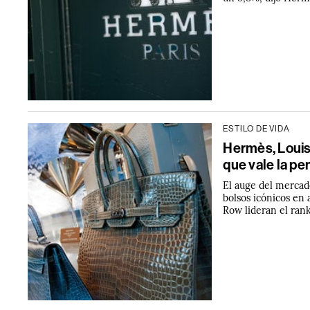
ESTILO DE VIDA
Hermès, Louis 
que vale la pen
El auge del mercad
bolsos icónicos en
Row lideran el ran