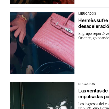
MERCADOS
Hermès sufre 
desaceleració
El grupo reportó ve
Oriente, golpeando
NEGOCIOS
Las ventas de
impulsadas po
Los ingresos del c
un 9,8%, dijo Herm