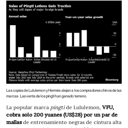
Las copias de Lululemon y Hermès alejan a los compradores chinos de las
marcas
Las venta de los pingti han ganado terreno.
La popular marca
pingti
de Lululemon,
VFU,
cobra sólo 200 yuanes (US$28) por un par de
mallas
de entrenamiento negras de cintura alta