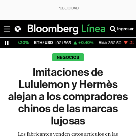
PUBLICIDAD
Ingresar
%
ETH/USD
+0.40%
Visa
-2.15%
Mercado
1,921.565
362.50
NEGOCIOS
Imitaciones de
Lululemon y Hermès
alejan a los compradores
chinos de las marcas
lujosas
Los fabricantes venden estos artículos en las