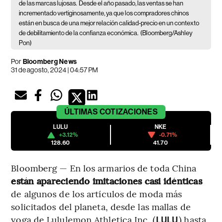
de las marcas lujosas.
Desde el año pasado, las ventas se han
incrementado vertiginosamente, ya que los compradores chinos
están en busca de una mejor relación calidad-precio en un contexto
de debilitamiento de la confianza económica.
(Bloomberg/Ashley
Pon)
Por
Bloomberg News
31 de agosto, 2024 | 04:57 PM
ÚLTIMAS
COTIZACIONES
LULU
NKE
+3.12%
-0.71%
128.60
41.70
Bloomberg — En los armarios de toda China
están apareciendo imitaciones casi idénticas
de algunos de los artículos de moda más
solicitados del planeta, desde las mallas de
yoga de Lululemon Athletica Inc. (
) hasta
LULU