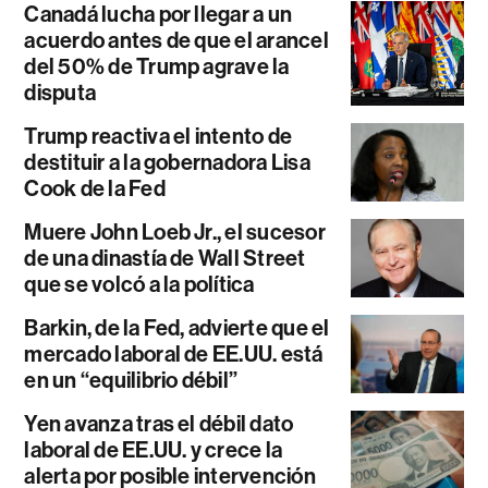
Canadá lucha por llegar a un
acuerdo antes de que el arancel
del 50% de Trump agrave la
disputa
Trump reactiva el intento de
destituir a la gobernadora Lisa
Cook de la Fed
Muere John Loeb Jr., el sucesor
de una dinastía de Wall Street
que se volcó a la política
Barkin, de la Fed, advierte que el
mercado laboral de EE.UU. está
en un “equilibrio débil”
Yen avanza tras el débil dato
laboral de EE.UU. y crece la
alerta por posible intervención