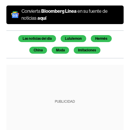
Convierta
Bloomberg Línea
en su fuente de
noticias
aquí
Temas de este artículo
Las noticias del día
Lululemon
Hermès
China
Moda
Imitaciones
PUBLICIDAD