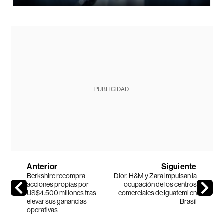
PUBLICIDAD
Anterior
Siguiente
Berkshire recompra
Dior, H&M y Zara impulsan la
acciones propias por
ocupación de los centros
US$4.500 millones tras
comerciales de Iguatemi en
elevar sus ganancias
Brasil
operativas