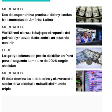
MERCADOS
Dos datos pondrán a prueba al dólar y a estas
tres monedas de América Latina
MERCADOS
Wall Street cierra a la baja por el repunte del
petróleo y nuevas dudas sobre un acuerdo
con Irán
PERÚ
Las proyecciones del precio del dólar en Perú
para el segundo semestre de 2026, según
analistas
MERCADOS
El dólar domina las stablecoins y el avance del
sector lleva el debate más allá del mundo
cripto