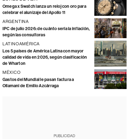
Omega x Swatch lanza un reloj con oro para
celebrar el alunizaje del Apollo 11
ARGENTINA
IPC de julio 2026: de cuánto sería la inflación,
según las consultoras
LATINOAMÉRICA
Los 5 países de América Latina con mayor
calidad de vida en 2026, según clasificación
de Wharton
MÉXICO
Gastos del Mundial le pasan factura a
Ollamani de Emilio Azcárraga
PUBLICIDAD