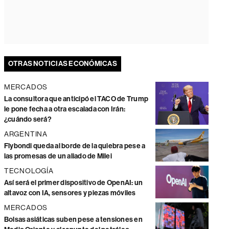
OTRAS NOTICIAS ECONÓMICAS
MERCADOS
La consultora que anticipó el TACO de Trump
le pone fecha a otra escalada con Irán:
¿cuándo será?
ARGENTINA
Flybondi queda al borde de la quiebra pese a
las promesas de un aliado de Milei
TECNOLOGÍA
Así será el primer dispositivo de OpenAI: un
altavoz con IA, sensores y piezas móviles
MERCADOS
Bolsas asiáticas suben pese a tensiones en