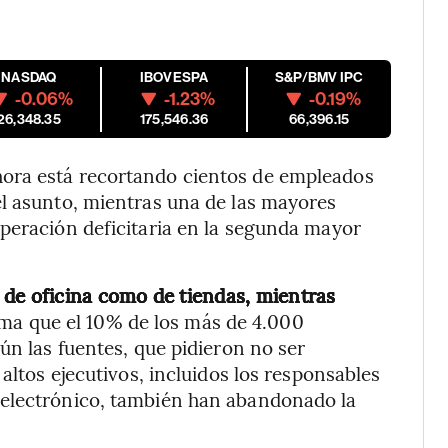
NASDAQ
IBOVESPA
S&P/BMV IPC
-0.06%
-1.23%
-0.19%
26,348.35
175,546.36
66,396.15
ora está recortando cientos de empleados
el asunto, mientras una de las mayores
peración deficitaria en la segunda mayor
 de oficina como de tiendas, mientras
ima que el 10% de los más de 4.000
ún las fuentes, que pidieron no ser
altos ejecutivos, incluidos los responsables
 electrónico, también han abandonado la