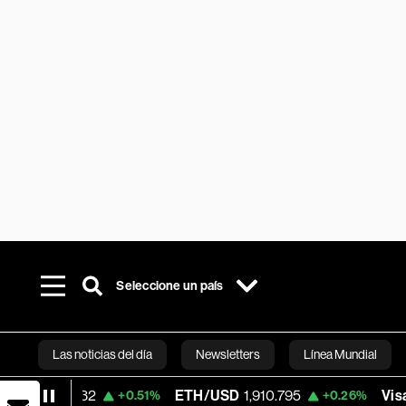
Seleccione un país
Las noticias del día
Newsletters
Línea Mundial
.32
ETH/USD
1,910.795
Visa
370.47
+0.51%
+0.26%
+
Bloomberg 