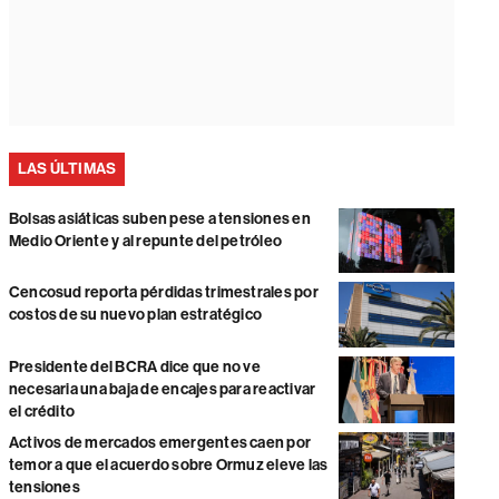
LAS ÚLTIMAS
Bolsas asiáticas suben pese a tensiones en
Medio Oriente y al repunte del petróleo
Cencosud reporta pérdidas trimestrales por
costos de su nuevo plan estratégico
Presidente del BCRA dice que no ve
necesaria una baja de encajes para reactivar
el crédito
Activos de mercados emergentes caen por
temor a que el acuerdo sobre Ormuz eleve las
tensiones