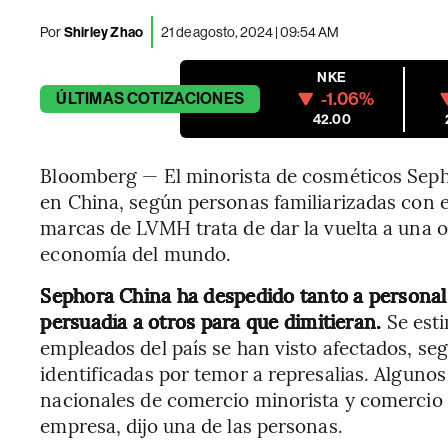
Por
Shirley Zhao
21 de agosto, 2024 | 09:54 AM
NKE
-1.06%
ÚLTIMAS
COTIZACIONES
42.00
Bloomberg — El minorista de cosméticos Seph
en China, según personas familiarizadas con 
marcas de LVMH trata de dar la vuelta a una o
economía del mundo.
Sephora China ha despedido tanto a personal
persuadía a otros para que dimitieran.
Se est
empleados del país se han visto afectados, seg
identificadas por temor a represalias. Algunos 
nacionales de comercio minorista y comercio
empresa, dijo una de las personas.