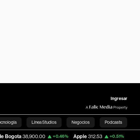
Ingresar
ecnología
Línea Studios
Negocios
Podcasts
8,900.00
Apple
312.53
USD COP
3,159.3
+0.46%
+0.51%
English