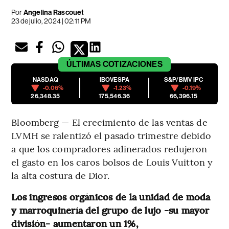
Por
Angelina Rascouet
23 de julio, 2024 | 02:11 PM
ÚLTIMAS
COTIZACIONES
NASDAQ
IBOVESPA
S&P/BMV IPC
-0.06%
-1.23%
-0.19%
26,348.35
175,546.36
66,396.15
Bloomberg — El crecimiento de las ventas de
LVMH se ralentizó el pasado trimestre debido
a que los compradores adinerados redujeron
el gasto en los caros bolsos de Louis Vuitton y
la alta costura de Dior.
Los ingresos orgánicos de la unidad de moda
y marroquinería del grupo de lujo -su mayor
división- aumentaron un 1%,