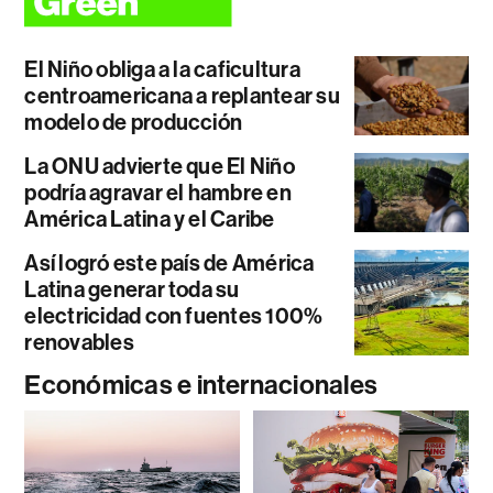
El Niño obliga a la caficultura
centroamericana a replantear su
modelo de producción
La ONU advierte que El Niño
podría agravar el hambre en
América Latina y el Caribe
Así logró este país de América
Latina generar toda su
electricidad con fuentes 100%
renovables
Económicas e internacionales