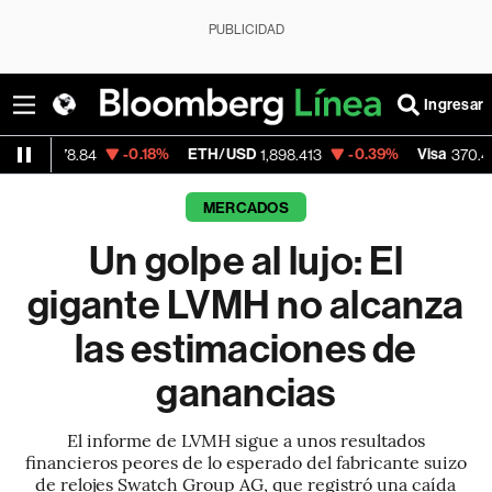
PUBLICIDAD
Ingresar
-0.18%
ETH/USD
-0.39%
Visa
+0.52
.84
1,898.413
370.47
MERCADOS
Un golpe al lujo: El
gigante LVMH no alcanza
las estimaciones de
ganancias
El informe de LVMH sigue a unos resultados
financieros peores de lo esperado del fabricante suizo
de relojes Swatch Group AG, que registró una caída