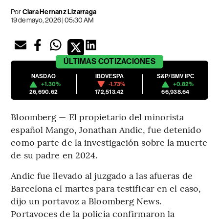
Por
Clara Hernanz Lizarraga
19 de mayo, 2026 | 05:30 AM
ÚLTIMAS
COTIZACIONES
NASDAQ
IBOVESPA
S&P/BMV IPC
+1.30%
-1.73%
+0.82%
26,690.62
172,513.42
66,938.64
Bloomberg — El propietario del minorista
español Mango, Jonathan Andic, fue detenido
como parte de la investigación sobre la muerte
de su padre en 2024.
Andic fue llevado al juzgado a las afueras de
Barcelona el martes para testificar en el caso,
dijo un portavoz a Bloomberg News.
Portavoces de la policía confirmaron la