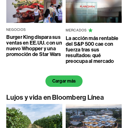
NEGOCIOS
MERCADOS
Burger King dispara sus
La acción más rentable
ventas en EE.UU. con un
del S&P 500 cae con
nuevo Whopper y una
fuerza tras sus
promoción de Star Wars
resultados: qué
preocupa al mercado
Cargar más
Lujos y vida en Bloomberg Línea