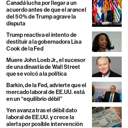
Canadá lucha por llegar a un
acuerdo antes de que el arancel
del 50% de Trump agrave la
disputa
Trump reactiva el intento de
destituir a la gobernadora Lisa
Cook de la Fed
Muere John Loeb Jr., el sucesor
de una dinastía de Wall Street
que se volcó a la política
Barkin, de la Fed, advierte que el
mercado laboral de EE.UU. está
en un “equilibrio débil”
Yen avanza tras el débil dato
laboral de EE.UU. y crece la
alerta por posible intervención