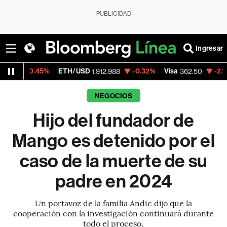
PUBLICIDAD
Ingresar
.45%
ETH/USD
-0.32%
Visa
-2.15%
Merca
1,912.988
362.50
NEGOCIOS
Hijo del fundador de
Mango es detenido por el
caso de la muerte de su
padre en 2024
Un portavoz de la familia Andic dijo que la
cooperación con la investigación continuará durante
todo el proceso.