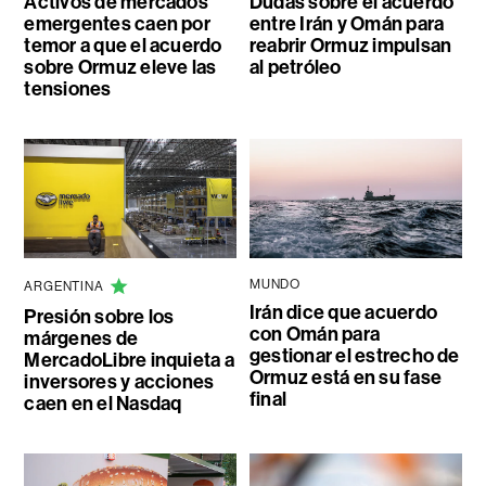
Activos de mercados
Dudas sobre el acuerdo
emergentes caen por
entre Irán y Omán para
temor a que el acuerdo
reabrir Ormuz impulsan
sobre Ormuz eleve las
al petróleo
tensiones
MUNDO
ARGENTINA
Irán dice que acuerdo
Presión sobre los
con Omán para
márgenes de
gestionar el estrecho de
MercadoLibre inquieta a
Ormuz está en su fase
inversores y acciones
final
caen en el Nasdaq