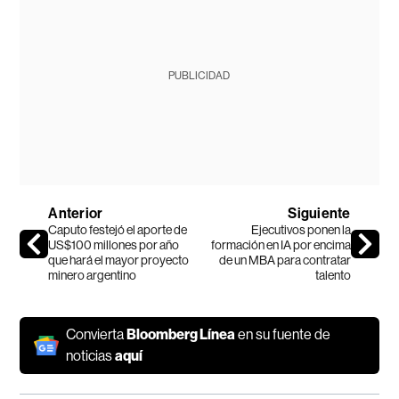
PUBLICIDAD
Anterior
Siguiente
Caputo festejó el aporte de
Ejecutivos ponen la
US$100 millones por año
formación en IA por encima
que hará el mayor proyecto
de un MBA para contratar
minero argentino
talento
Convierta
Bloomberg Línea
en su fuente de
noticias
aquí