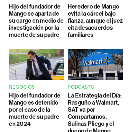
Hijo del fundador de
Heredero de Mango
Mango se aparta de
evita la cárcel bajo
su cargo en medio de
fianza, aunque el juez
investigación por la
cita desacuerdos
muerte de su padre
familiares
NEGOCIOS
PODCASTS
Hijo del fundador de
La Estrategia del Día:
Mango es detenido
Rasguño a Walmart,
por el caso de la
SAT va por
muerte de su padre
Compartamos,
en 2024
Salinas Pliego y el
dueño de Mango