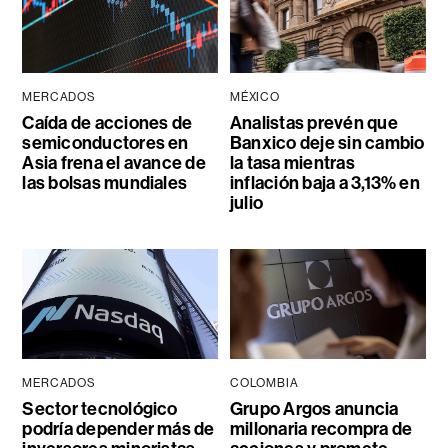
MERCADOS
MÉXICO
Caída de acciones de
Analistas prevén que
semiconductores en
Banxico deje sin cambio
Asia frena el avance de
la tasa mientras
las bolsas mundiales
inflación baja a 3,13% en
julio
MERCADOS
COLOMBIA
Sector tecnológico
Grupo Argos anuncia
podría depender más de
millonaria recompra de