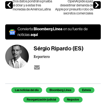
Dos datos pondrán a prueba
OpenAI pide a juez
al dólar y a estas tres
desestimar demanda de
monedas de América Latina
Apple por presunto robo de
secretos comerciales
Convierta
Bloomberg Línea
en su fuente de
noticias
aquí
Sérgio Ripardo (ES)
Reportero
Temas de este artículo
Las noticias del día
Bloomberg Línea
Estrela
Reorganización judicial
Negocios