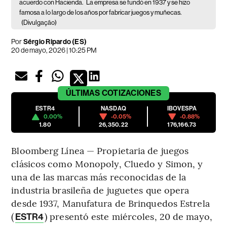
acuerdo con Hacienda.
La empresa se fundó en 1937 y se hizo
famosa a lo largo de los años por fabricar juegos y muñecas.
(Divulgação)
Por
Sérgio Ripardo (ES)
20 de mayo, 2026 | 10:25 PM
ÚLTIMAS
COTIZACIONES
ESTR4
NASDAQ
IBOVESPA
0.00%
-0.05%
-0.88%
1.80
26,350.22
176,166.73
Bloomberg Línea — Propietaria de juegos
clásicos como Monopoly, Cluedo y Simon, y
una de las marcas más reconocidas de la
industria brasileña de juguetes que opera
desde 1937, Manufatura de Brinquedos Estrela
(
) presentó este miércoles, 20 de mayo,
ESTR4