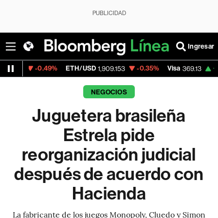
PUBLICIDAD
Ingresar
0.49%
ETH/USD
-0.35%
Visa
+0.16%
Merc
1,909.153
369.13
NEGOCIOS
Juguetera brasileña
Estrela pide
reorganización judicial
después de acuerdo con
Hacienda
La fabricante de los juegos Monopoly, Cluedo y Simon