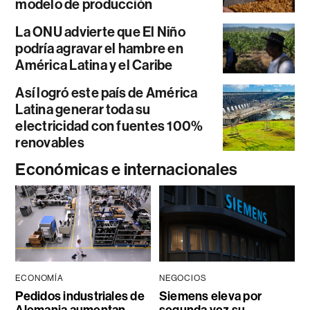
modelo de producción
La ONU advierte que El Niño
podría agravar el hambre en
América Latina y el Caribe
Así logró este país de América
Latina generar toda su
electricidad con fuentes 100%
renovables
Económicas e internacionales
ECONOMÍA
NEGOCIOS
Pedidos industriales de
Siemens eleva por
Alemania aumentan
segunda vez su