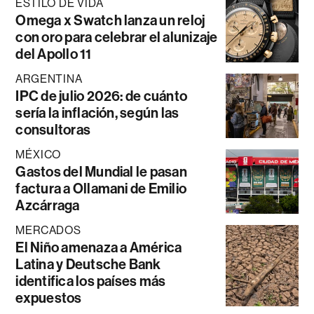
ESTILO DE VIDA
Omega x Swatch lanza un reloj
con oro para celebrar el alunizaje
del Apollo 11
ARGENTINA
IPC de julio 2026: de cuánto
sería la inflación, según las
consultoras
MÉXICO
Gastos del Mundial le pasan
factura a Ollamani de Emilio
Azcárraga
MERCADOS
El Niño amenaza a América
Latina y Deutsche Bank
identifica los países más
expuestos